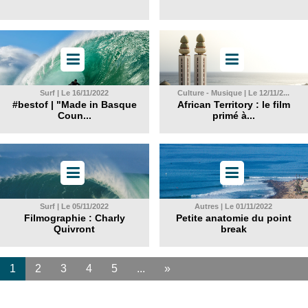
Surf | Le 16/11/2022
Culture - Musique | Le 12/11/2...
#bestof | "Made in Basque
African Territory : le film
Coun...
primé à...
Surf | Le 05/11/2022
Autres | Le 01/11/2022
Filmographie : Charly
Petite anatomie du point
Quivront
break
1
2
3
4
5
...
»