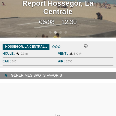
Report Hossegor, La
Centrale
06/08 _ 12:30
HOSSEGOR, LA CENTRAL...
HOULE :
VENT :
0.3 m
5 Km/h
EAU :
AIR :
0°C
25°C
GÉRER MES SPOTS FAVORIS