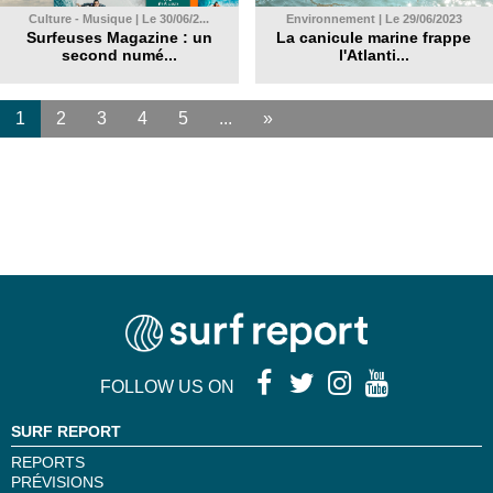
Culture - Musique | Le 30/06/2...
Environnement | Le 29/06/2023
Surfeuses Magazine : un
La canicule marine frappe
second numé...
l'Atlanti...
1
2
3
4
5
...
»
FOLLOW US ON
SURF REPORT
REPORTS
PRÉVISIONS