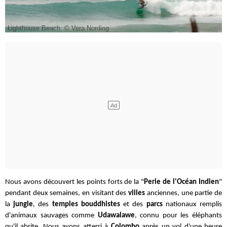
Lighthouse Beach © Vera Nording
Nous avons découvert les points forts de la "
Perle de l'Océan Indien
"
pendant deux semaines, en visitant des
villes
anciennes, une partie de
la
jungle
, des
temples bouddhistes
et des
parcs
nationaux remplis
d'animaux sauvages comme
Udawalawe
, connu pour les éléphants
qu'il abrite.
Nous avons atterri à
Colombo
après un vol d'une heure