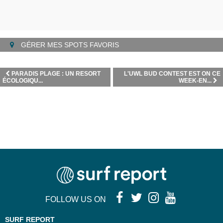
GÉRER MES SPOTS FAVORIS
PARADIS PLAGE : UN RESORT
L'UWL BUD CONTEST EST ON CE
ÉCOLOGIQU...
WEEK-EN...
FOLLOW US ON
SURF REPORT