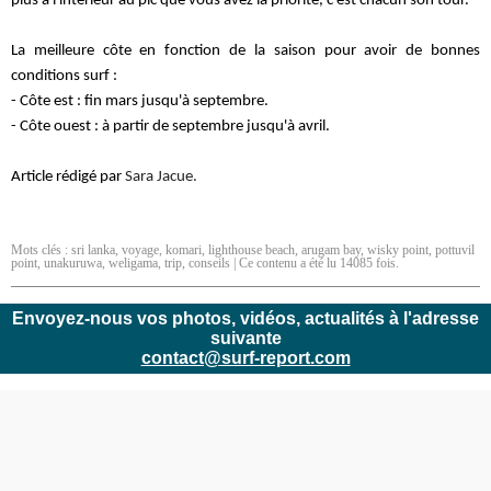
plus à l'intérieur au pic que vous avez la priorité, c'est chacun son tour.
La meilleure côte en fonction de la saison pour avoir de bonnes
conditions surf :
- Côte est : fin mars jusqu'à septembre.
- Côte ouest : à partir de septembre jusqu'à avril.
Article rédigé par
Sara Jacue.
Mots clés :
sri lanka
,
voyage
,
komari
,
lighthouse beach
,
arugam bay
,
wisky point
,
pottuvil
point
,
unakuruwa
,
weligama
,
trip
,
conseils
| Ce contenu a été lu 14085 fois.
Envoyez-nous vos photos, vidéos, actualités à l'adresse
suivante
contact@surf-report.com