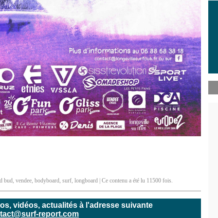
d bud
,
vendee
,
bodyboard
,
surf
,
longboard
| Ce contenu a été lu 11500 fois.
, vidéos, actualités à l'adresse suivante
tact@surf-report.com