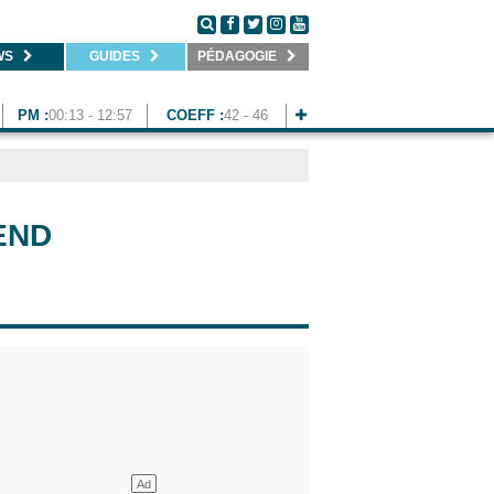
WS
GUIDES
PÉDAGOGIE
PM :
00:13 - 12:57
COEFF :
42 - 46
END