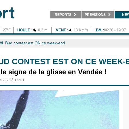
REPORTS
PRÉVISIONS
NE
27°C
HOULE :
0.3 m
VENT :
13 Km/h
BM :
06:20 - 19:07
WL Bud contest est ON ce week-end
UD CONTEST EST ON CE WEEK-
le signe de la glisse en Vendée !
e 2023 à 13h01