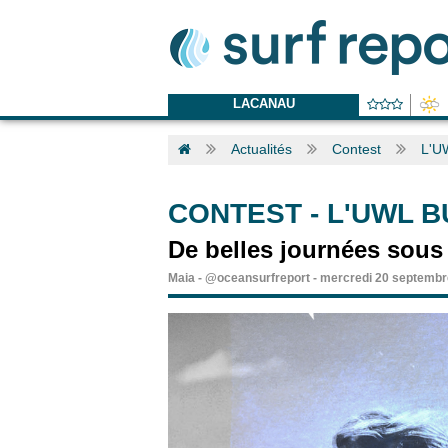
LACANAU
Actualités
Contest
L'U
CONTEST
-
L'UWL B
De belles journées sous 
Maia
-
@oceansurfreport
-
mercredi 20 septembr