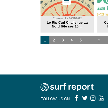
Contest | Le 10/11/2022
Le Rip Curl Challenge La
Co
Nord fête ses 10 ...
1
2
3
4
5
...
»
FOLLOW US ON