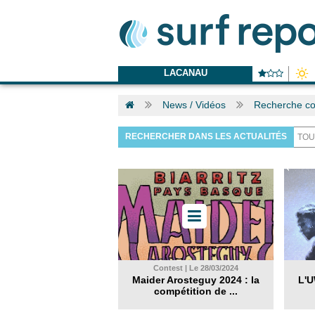
LACANAU
News / Vidéos
Recherche co
RECHERCHER DANS LES ACTUALITÉS
Contest | Le 28/03/2024
Maider Arosteguy 2024 : la
L'U
compétition de ...