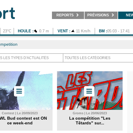
REPORTS
PRÉVISIONS
NE
23°C
HOULE :
0.7 m
VENT :
11 Km/h
BM :
05:03 - 17:41
mpetition
Contest | Le 20/09/2023
Groms | Le 20/06/2023
WL Bud contest est ON
La compétition "Les
ce week-end
Têtards" sur...