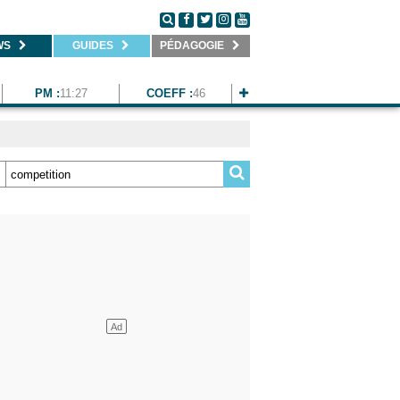
WS
GUIDES
PÉDAGOGIE
PM :
11:27
COEFF :
46