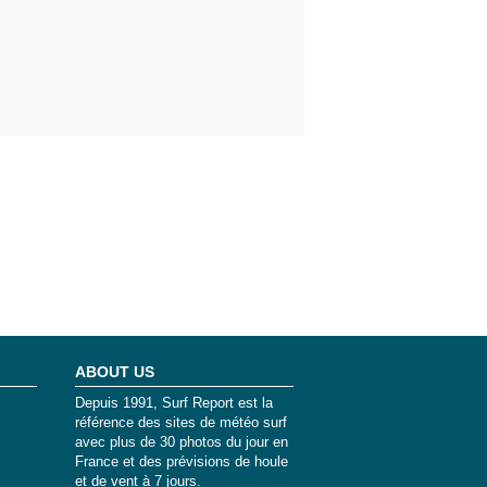
ABOUT US
Depuis 1991, Surf Report est la
référence des sites de météo surf
avec plus de 30 photos du jour en
France et des prévisions de houle
et de vent à 7 jours.