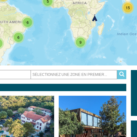
5
15
6
6
9