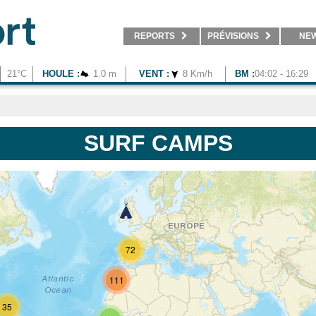
REPORTS
PRÉVISIONS
NE
21°C
HOULE :
1.0 m
VENT :
8 Km/h
BM :
04:02 - 16:29
SURF CAMPS
72
111
35