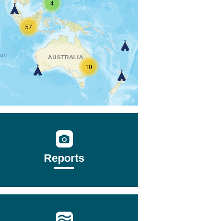
4
57
10
Reports