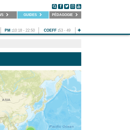
WS
GUIDES
PÉDAGOGIE
PM :
10:18 - 22:50
COEFF :
53 - 49