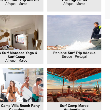
hazout Surf Trip Adékua
The Yogi Surfer
Afrique - Maroc
Afrique - Maroc
o Surf Morocco Yoga &
Peniche Surf Trip Adekua
Surf Camp
Europe - Portugal
Afrique - Maroc
 Camp Villa Beach Party
Surf Camp Maroc
Caparica
Authentique