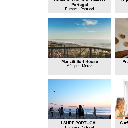
Le Manoir du Surf, Baléal -
Tag
Portugal
Europe - Portugal
Manzili Surf House
Pr
Afrique - Maroc
I SURF PORTUGAL
Surf
Europe - Portugal