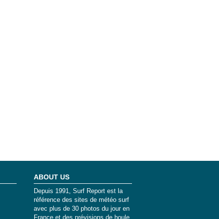
ABOUT US
Depuis 1991, Surf Report est la
référence des sites de météo surf
avec plus de 30 photos du jour en
France et des prévisions de houle