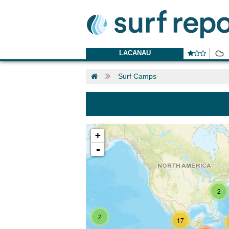
LACANAU
Surf Camps
+
-
2
2
17