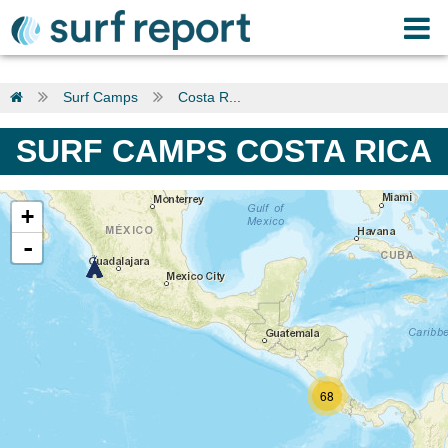
Surf Camps
Costa R...
SURF CAMPS COSTA RICA
+
-
68