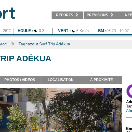
REPORTS
PRÉVISIONS
NE
26°C
HOULE :
0.3 m
VENT :
6 Km/h
BM :
06:20 - 19:07
roc
Taghazout Surf Trip Adékua
RIP ADÉKUA
PHOTOS / VIDÉOS
LOCALISATION
À PROXIMITÉ
Adr
Tam
Afr
Em