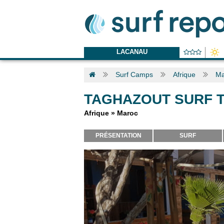
LACANAU
Surf Camps
Afrique
Ma
TAGHAZOUT SURF T
Afrique
»
Maroc
PRÉSENTATION
SURF