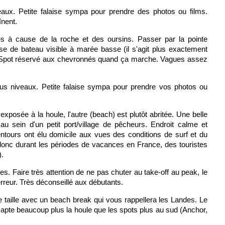
aux. Petite falaise sympa pour prendre des photos ou films.
înent.
es à cause de la roche et des oursins. Passer par la pointe
e de bateau visible à marée basse (il s'agit plus exactement
). Spot réservé aux chevronnés quand ça marche. Vagues assez
ous niveaux. Petite falaise sympa pour prendre vos photos ou
exposée à la houle, l'autre (beach) est plutôt abritée. Une belle
au sein d'un petit port/village de pêcheurs. Endroit calme et
tours ont élu domicile aux vues des conditions de surf et du
 donc durant les périodes de vacances en France, des touristes
).
bles. Faire très attention de ne pas chuter au take-off au peak, le
rreur. Très déconseillé aux débutants.
 taille avec un beach break qui vous rappellera les Landes. Le
i capte beaucoup plus la houle que les spots plus au sud (Anchor,