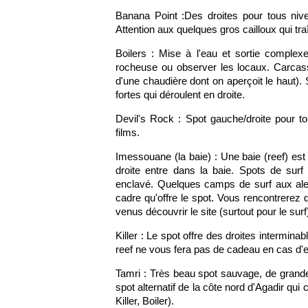
Banana Point :Des droites pour tous nive
Attention aux quelques gros cailloux qui tra
Boilers : Mise à l'eau et sortie complex
rocheuse ou observer les locaux. Carcass
d'une chaudière dont on aperçoit le haut
fortes qui déroulent en droite.
Devil's Rock : Spot gauche/droite pour t
films.
Imessouane (la baie) : Une baie (reef) est 
droite entre dans la baie. Spots de surf 
enclavé. Quelques camps de surf aux alen
cadre qu'offre le spot. Vous rencontrerez
venus découvrir le site (surtout pour le surf
Killer : Le spot offre des droites intermina
reef ne vous fera pas de cadeau en cas d'e
Tamri : Très beau spot sauvage, de grande
spot alternatif de la côte nord d'Agadir qu
Killer, Boiler).