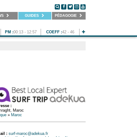
WS
GUIDES
PÉDAGOGIE
PM :
00:13 - 12:57
COEFF :
42 - 46
esse :
raght, Maroc
ique
»
Maroc
ail :
surf-maroc@adekua.fr