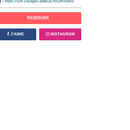
e :
https://surf.voyages-adekua.fr/surf/maroc
RÉSERVER
J'AIME
INSTAGRAM