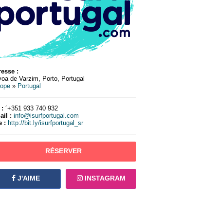
esse :
oa de Varzim, Porto, Portugal
rope
»
Portugal
 :
´+351 933 740 932
ail :
info@isurfportugal.com
e :
http://bit.ly/isurfportugal_sr
RÉSERVER
J'AIME
INSTAGRAM