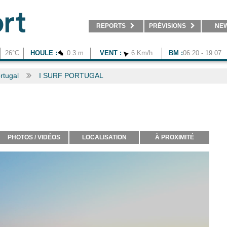
REPORTS
PRÉVISIONS
NE
26°C
HOULE :
0.3 m
VENT :
6 Km/h
BM :
06:20 - 19:07
rtugal
I SURF PORTUGAL
PHOTOS / VIDÉOS
LOCALISATION
À PROXIMITÉ