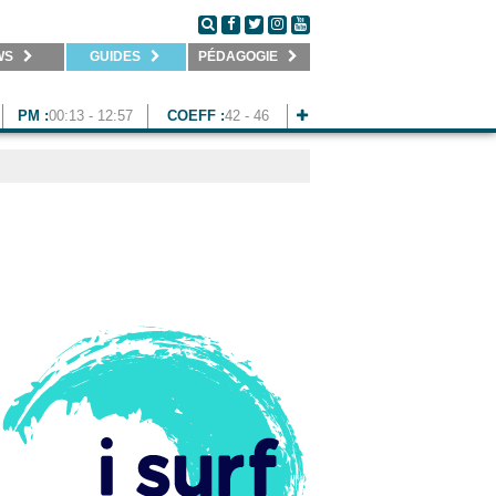
WS
GUIDES
PÉDAGOGIE
PM :
00:13 - 12:57
COEFF :
42 - 46