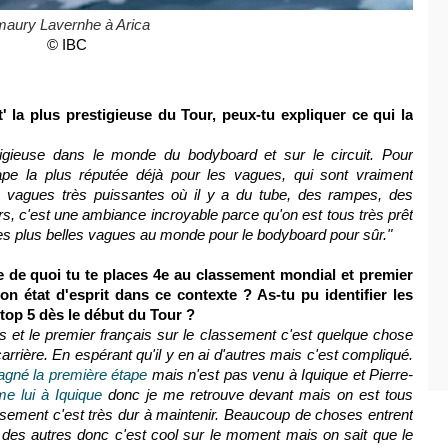
aury Lavernhe à Arica
© IBC
' la plus prestigieuse du Tour, peux-tu expliquer ce qui la
tigieuse dans le monde du bodyboard et sur le circuit. Pour
tape la plus réputée déjà pour les vagues, qui sont vraiment
 vagues très puissantes où il y a du tube, des rampes, des
rs, c'est une ambiance incroyable parce qu'on est tous très prêt
des plus belles vagues au monde pour le bodyboard pour sûr."
te de quoi tu te places 4e au classement mondial et premier
on état d'esprit dans ce contexte ? As-tu pu identifier les
 top 5 dès le début du Tour ?
 et le premier français sur le classement c'est quelque chose
rrière. En espérant qu'il y en ai d'autres mais c'est compliqué.
gné la première étape
mais n'est pas venu à Iquique et Pierre-
me lui à Iquique
donc je me retrouve devant mais on est tous
ssement c'est très dur à maintenir. Beaucoup de choses entrent
 des autres donc c'est cool sur le moment mais on sait que le