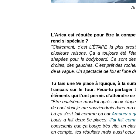
Am
L'Arica est réputée pour être la compet
rend si spéciale ?
"Clairement, c'est L'ÉTAPE la plus pres
plusieurs raisons. Ça a toujours été l'é
shapées pour le bodyboard. Ce sont des
droites, des gauches. C'est prêt des roche
de la vague. Un spectacle de fou et l'une 
Tu fais une 9e place à Iquique, à la sui
français sur le Tour. Peux-tu partager t
éléments qui t'ont permis d'atteindre ce
"Être quatrième mondial après deux étapes
de cool dont je me souviendrais dans ma ca
Là ça s'est fait comme ça car
Amaury a ga
Louis a fait deux 9e places.
J'ai fait com
conscients que ça bouge très vite, un cla
en compte, tes résultats mais aussi ceux