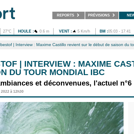
REPORTS
PRÉVISIONS
NE
27°C
HOULE :
0.6 m
VENT :
5 Km/h
BM :
05:03 - 17:41
bestof | Interview : Maxime Castillo revient sur le début de saison du 
TOF | INTERVIEW : MAXIME CAS
ON DU TOUR MONDIAL IBC
mbiances et déconvenues, l'actuel n°6
 2022 à 12h30