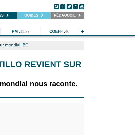
WS
GUIDES
PÉDAGOGIE
PM :
11:27
COEFF :
46
tour mondial IBC
TILLO REVIENT SUR
 mondial nous raconte.