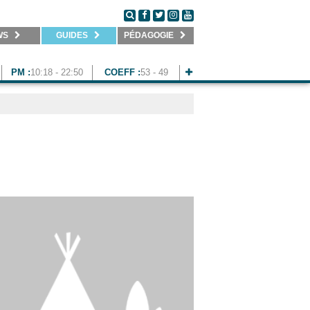
WS
GUIDES
PÉDAGOGIE
PM :
10:18 - 22:50
COEFF :
53 - 49