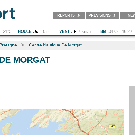
REPORTS
PRÉVISIONS
NE
21°C
HOULE :
1.0 m
VENT :
7 Km/h
BM :
04:02 - 16:29
Bretagne
Centre Nautique De Morgat
 DE MORGAT