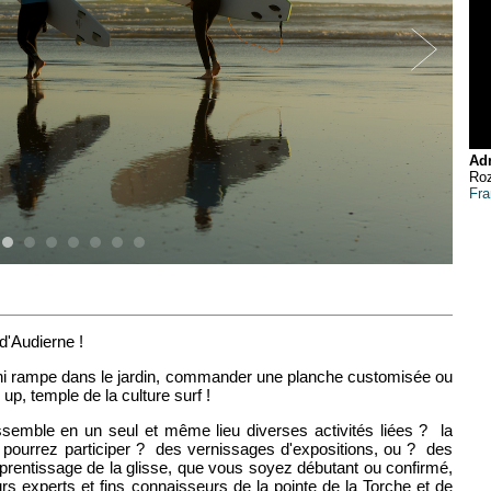
Adr
Roz
Fra
d'Audierne !
mini rampe dans le jardin, commander une planche customisée ou
 up, temple de la culture surf !
emble en un seul et même lieu diverses activités liées ? la
s pourrez participer ? des vernissages d'expositions, ou ? des
rentissage de la glisse, que vous soyez débutant ou confirmé,
s experts et fins connaisseurs de la pointe de la Torche et de