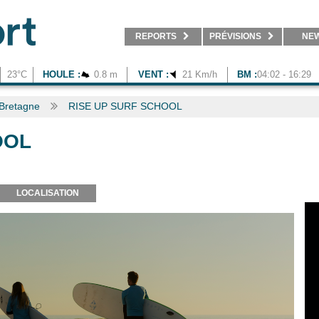
REPORTS
PRÉVISIONS
NE
23°C
HOULE :
0.8 m
VENT :
21 Km/h
BM :
04:02 - 16:29
Bretagne
RISE UP SURF SCHOOL
OOL
LOCALISATION