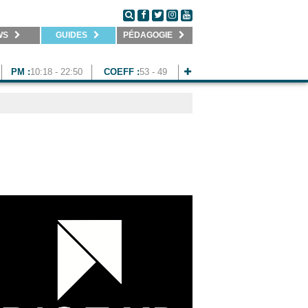
WS
GUIDES
PÉDAGOGIE
PM :
10:18 - 22:50
COEFF :
53 - 49