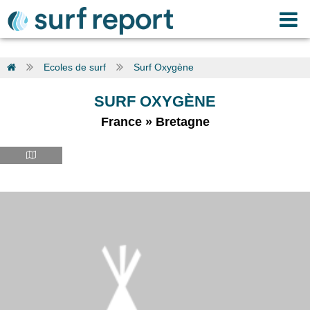
Ecoles de surf
Surf Oxygène
SURF OXYGÈNE
France
»
Bretagne