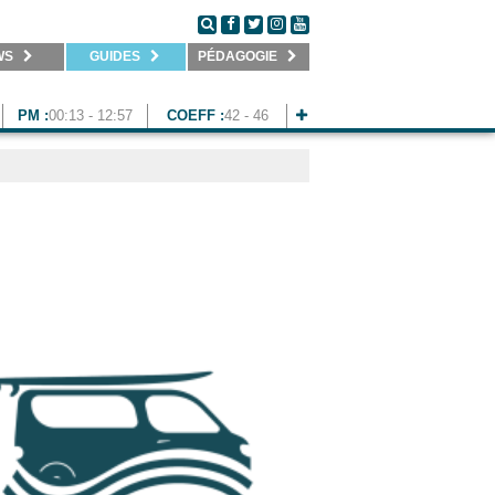
WS
GUIDES
PÉDAGOGIE
PM :
00:13 - 12:57
COEFF :
42 - 46