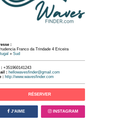
esse :
rudencia Franco da Trindade 4 Ericeira
tugal
»
Sud
 :
+351960141243
ail :
hellowavesfinder@gmail.com
e :
http://www.wavesfinder.com
RÉSERVER
J'AIME
INSTAGRAM