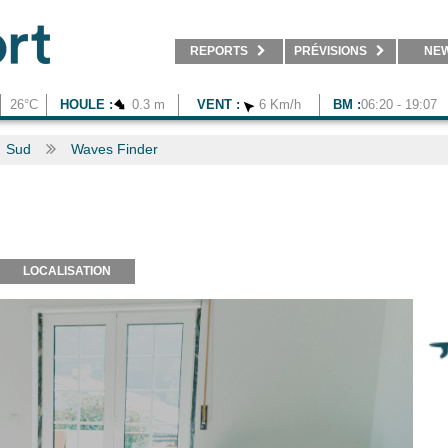
REPORTS
PRÉVISIONS
NE
26°C
HOULE :
0.3 m
VENT :
6 Km/h
BM :
06:20 - 19:07
Sud
Waves Finder
LOCALISATION