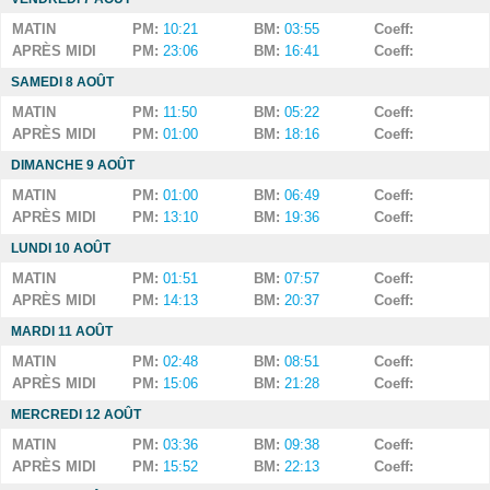
MATIN
PM:
10:21
BM:
03:55
Coeff:
APRÈS MIDI
PM:
23:06
BM:
16:41
Coeff:
SAMEDI 8 AOÛT
MATIN
PM:
11:50
BM:
05:22
Coeff:
APRÈS MIDI
PM:
01:00
BM:
18:16
Coeff:
DIMANCHE 9 AOÛT
MATIN
PM:
01:00
BM:
06:49
Coeff:
APRÈS MIDI
PM:
13:10
BM:
19:36
Coeff:
LUNDI 10 AOÛT
MATIN
PM:
01:51
BM:
07:57
Coeff:
APRÈS MIDI
PM:
14:13
BM:
20:37
Coeff:
MARDI 11 AOÛT
MATIN
PM:
02:48
BM:
08:51
Coeff:
APRÈS MIDI
PM:
15:06
BM:
21:28
Coeff:
MERCREDI 12 AOÛT
MATIN
PM:
03:36
BM:
09:38
Coeff:
APRÈS MIDI
PM:
15:52
BM:
22:13
Coeff: