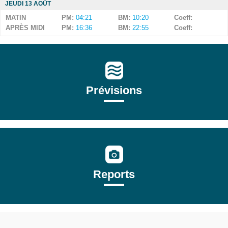
JEUDI 13 AOÛT
MATIN
PM:
04:21
BM:
10:20
Coeff:
APRÈS MIDI
PM:
16:36
BM:
22:55
Coeff:
Prévisions
Reports