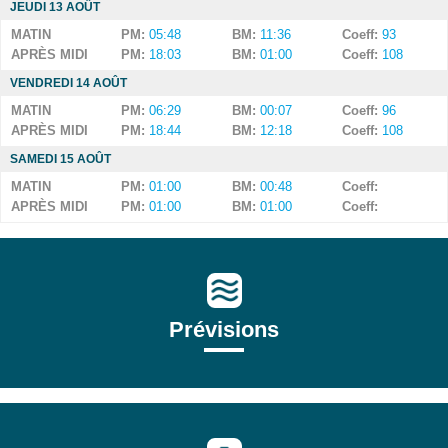
JEUDI 13 AOÛT
MATIN
PM:
05:48
BM:
11:36
Coeff:
93
APRÈS MIDI
PM:
18:03
BM:
01:00
Coeff:
108
VENDREDI 14 AOÛT
MATIN
PM:
06:29
BM:
00:07
Coeff:
96
APRÈS MIDI
PM:
18:44
BM:
12:18
Coeff:
108
SAMEDI 15 AOÛT
MATIN
PM:
01:00
BM:
00:48
Coeff:
APRÈS MIDI
PM:
01:00
BM:
01:00
Coeff:
Prévisions