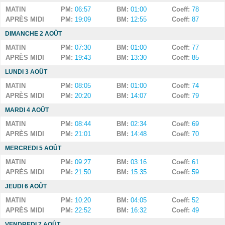
MATIN
PM:
06:57
BM:
01:00
Coeff:
78
APRÈS MIDI
PM:
19:09
BM:
12:55
Coeff:
87
DIMANCHE 2 AOÛT
MATIN
PM:
07:30
BM:
01:00
Coeff:
77
APRÈS MIDI
PM:
19:43
BM:
13:30
Coeff:
85
LUNDI 3 AOÛT
MATIN
PM:
08:05
BM:
01:00
Coeff:
74
APRÈS MIDI
PM:
20:20
BM:
14:07
Coeff:
79
MARDI 4 AOÛT
MATIN
PM:
08:44
BM:
02:34
Coeff:
69
APRÈS MIDI
PM:
21:01
BM:
14:48
Coeff:
70
MERCREDI 5 AOÛT
MATIN
PM:
09:27
BM:
03:16
Coeff:
61
APRÈS MIDI
PM:
21:50
BM:
15:35
Coeff:
59
JEUDI 6 AOÛT
MATIN
PM:
10:20
BM:
04:05
Coeff:
52
APRÈS MIDI
PM:
22:52
BM:
16:32
Coeff:
49
VENDREDI 7 AOÛT