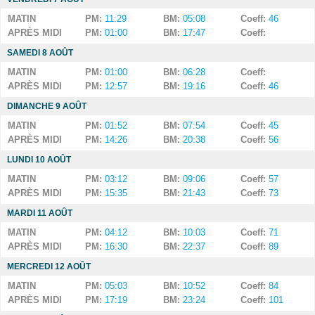
MATIN
PM:
11:29
BM:
05:08
Coeff:
46
APRÈS MIDI
PM:
01:00
BM:
17:47
Coeff:
SAMEDI 8 AOÛT
MATIN
PM:
01:00
BM:
06:28
Coeff:
APRÈS MIDI
PM:
12:57
BM:
19:16
Coeff:
46
DIMANCHE 9 AOÛT
MATIN
PM:
01:52
BM:
07:54
Coeff:
45
APRÈS MIDI
PM:
14:26
BM:
20:38
Coeff:
56
LUNDI 10 AOÛT
MATIN
PM:
03:12
BM:
09:06
Coeff:
57
APRÈS MIDI
PM:
15:35
BM:
21:43
Coeff:
73
MARDI 11 AOÛT
MATIN
PM:
04:12
BM:
10:03
Coeff:
71
APRÈS MIDI
PM:
16:30
BM:
22:37
Coeff:
89
MERCREDI 12 AOÛT
MATIN
PM:
05:03
BM:
10:52
Coeff:
84
APRÈS MIDI
PM:
17:19
BM:
23:24
Coeff:
101