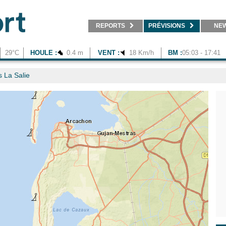
2
REPORTS
PRÉVISIONS
NE
29°C
HOULE :
0.4 m
VENT :
18 Km/h
BM :
05:03 - 17:41
 La Salie