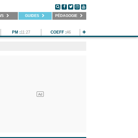
WS
GUIDES
PÉDAGOGIE
PM :
11:27
COEFF :
46