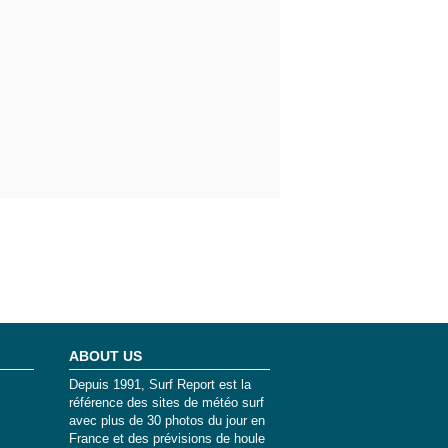
ABOUT US
Depuis 1991, Surf Report est la
référence des sites de météo surf
avec plus de 30 photos du jour en
France et des prévisions de houle