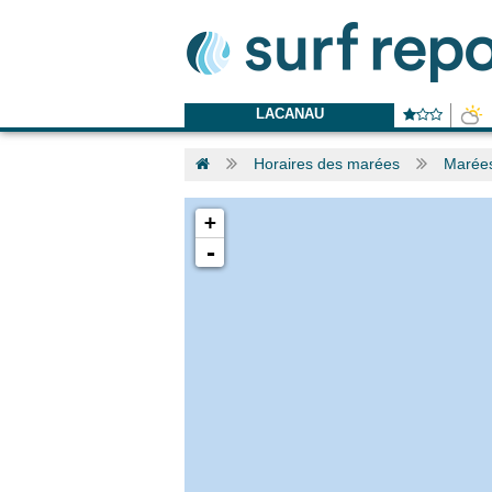
LACANAU
Horaires des marées
Marées
+
-