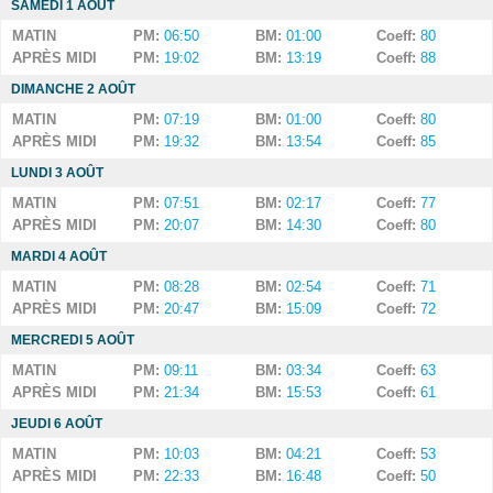
SAMEDI 1 AOÛT
MATIN
PM:
06:50
BM:
01:00
Coeff:
80
APRÈS MIDI
PM:
19:02
BM:
13:19
Coeff:
88
DIMANCHE 2 AOÛT
MATIN
PM:
07:19
BM:
01:00
Coeff:
80
APRÈS MIDI
PM:
19:32
BM:
13:54
Coeff:
85
LUNDI 3 AOÛT
MATIN
PM:
07:51
BM:
02:17
Coeff:
77
APRÈS MIDI
PM:
20:07
BM:
14:30
Coeff:
80
MARDI 4 AOÛT
MATIN
PM:
08:28
BM:
02:54
Coeff:
71
APRÈS MIDI
PM:
20:47
BM:
15:09
Coeff:
72
MERCREDI 5 AOÛT
MATIN
PM:
09:11
BM:
03:34
Coeff:
63
APRÈS MIDI
PM:
21:34
BM:
15:53
Coeff:
61
JEUDI 6 AOÛT
MATIN
PM:
10:03
BM:
04:21
Coeff:
53
APRÈS MIDI
PM:
22:33
BM:
16:48
Coeff:
50