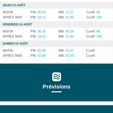
JEUDI 13 AOÛT
MATIN
PM:
05:55
BM:
11:57
Coeff:
96
APRÈS MIDI
PM:
18:12
BM:
01:00
Coeff:
109
VENDREDI 14 AOÛT
MATIN
PM:
06:35
BM:
00:26
Coeff:
99
APRÈS MIDI
PM:
18:51
BM:
12:40
Coeff:
109
SAMEDI 15 AOÛT
MATIN
PM:
01:00
BM:
01:07
Coeff:
APRÈS MIDI
PM:
01:00
BM:
01:00
Coeff:
Prévisions