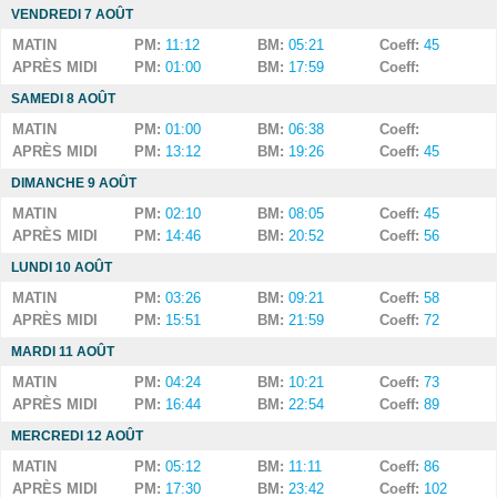
VENDREDI 7 AOÛT
MATIN
PM:
11:12
BM:
05:21
Coeff:
45
APRÈS MIDI
PM:
01:00
BM:
17:59
Coeff:
SAMEDI 8 AOÛT
MATIN
PM:
01:00
BM:
06:38
Coeff:
APRÈS MIDI
PM:
13:12
BM:
19:26
Coeff:
45
DIMANCHE 9 AOÛT
MATIN
PM:
02:10
BM:
08:05
Coeff:
45
APRÈS MIDI
PM:
14:46
BM:
20:52
Coeff:
56
LUNDI 10 AOÛT
MATIN
PM:
03:26
BM:
09:21
Coeff:
58
APRÈS MIDI
PM:
15:51
BM:
21:59
Coeff:
72
MARDI 11 AOÛT
MATIN
PM:
04:24
BM:
10:21
Coeff:
73
APRÈS MIDI
PM:
16:44
BM:
22:54
Coeff:
89
MERCREDI 12 AOÛT
MATIN
PM:
05:12
BM:
11:11
Coeff:
86
APRÈS MIDI
PM:
17:30
BM:
23:42
Coeff:
102