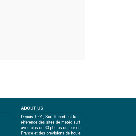
ABOUT US
Depuis 1991, Surf Report est la
référence des sites de météo surf
avec plus de 30 photos du jour en
France et des prévisions de houle