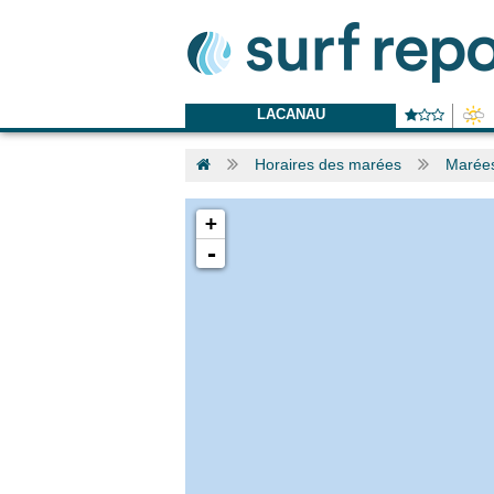
LACANAU
Horaires des marées
Marées
+
-