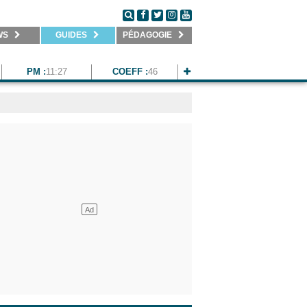
WS
GUIDES
PÉDAGOGIE
PM :
11:27
COEFF :
46