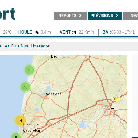
REPORTS
PRÉVISIONS
NE
29°C
HOULE :
0.4 m
VENT :
22 Km/h
BM :
05:03 - 17:41
 Les Culs Nus, Hossegor
3
2
14
5