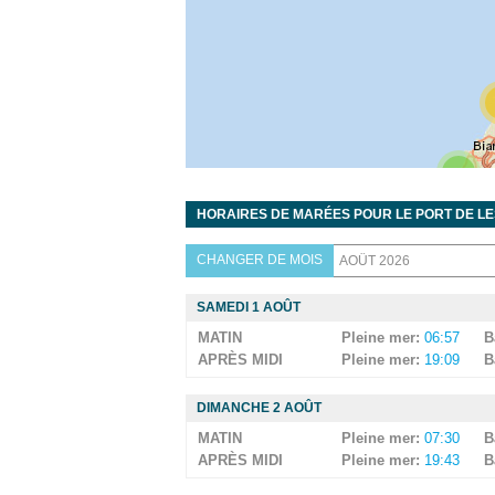
9
HORAIRES DE MARÉES POUR LE PORT DE L
6
5
CHANGER DE MOIS
SAMEDI 1 AOÛT
MATIN
Pleine mer:
06:57
B
APRÈS MIDI
Pleine mer:
19:09
B
DIMANCHE 2 AOÛT
MATIN
Pleine mer:
07:30
B
APRÈS MIDI
Pleine mer:
19:43
B