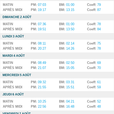
MATIN
PM:
07:03
BM:
01:00
Coeff:
79
APRÈS MIDI
PM:
19:17
BM:
13:15
Coeff:
87
DIMANCHE 2 AOÛT
MATIN
PM:
07:36
BM:
01:00
Coeff:
78
APRÈS MIDI
PM:
19:51
BM:
13:50
Coeff:
84
LUNDI 3 AOÛT
MATIN
PM:
08:11
BM:
02:14
Coeff:
75
APRÈS MIDI
PM:
20:27
BM:
14:26
Coeff:
78
MARDI 4 AOÛT
MATIN
PM:
08:49
BM:
02:50
Coeff:
69
APRÈS MIDI
PM:
21:07
BM:
15:05
Coeff:
70
MERCREDI 5 AOÛT
MATIN
PM:
09:32
BM:
03:31
Coeff:
61
APRÈS MIDI
PM:
21:55
BM:
15:51
Coeff:
59
JEUDI 6 AOÛT
MATIN
PM:
10:25
BM:
04:21
Coeff:
52
APRÈS MIDI
PM:
22:56
BM:
16:48
Coeff:
48
VENDREDI 7 AOÛT