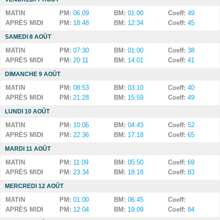
MATIN
PM:
06:09
BM:
01:00
Coeff:
49
APRÈS MIDI
PM:
18:48
BM:
12:34
Coeff:
45
SAMEDI 8 AOÛT
MATIN
PM:
07:30
BM:
01:00
Coeff:
38
APRÈS MIDI
PM:
20:11
BM:
14:01
Coeff:
41
DIMANCHE 9 AOÛT
MATIN
PM:
08:53
BM:
03:10
Coeff:
40
APRÈS MIDI
PM:
21:28
BM:
15:59
Coeff:
49
LUNDI 10 AOÛT
MATIN
PM:
10:06
BM:
04:43
Coeff:
52
APRÈS MIDI
PM:
22:36
BM:
17:18
Coeff:
65
MARDI 11 AOÛT
MATIN
PM:
11:09
BM:
05:50
Coeff:
69
APRÈS MIDI
PM:
23:34
BM:
18:18
Coeff:
83
MERCREDI 12 AOÛT
MATIN
PM:
01:00
BM:
06:45
Coeff:
APRÈS MIDI
PM:
12:04
BM:
19:09
Coeff:
84