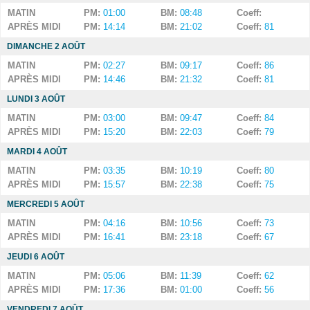
MATIN
PM:
01:00
BM:
08:48
Coeff:
APRÈS MIDI
PM:
14:14
BM:
21:02
Coeff:
81
DIMANCHE 2 AOÛT
MATIN
PM:
02:27
BM:
09:17
Coeff:
86
APRÈS MIDI
PM:
14:46
BM:
21:32
Coeff:
81
LUNDI 3 AOÛT
MATIN
PM:
03:00
BM:
09:47
Coeff:
84
APRÈS MIDI
PM:
15:20
BM:
22:03
Coeff:
79
MARDI 4 AOÛT
MATIN
PM:
03:35
BM:
10:19
Coeff:
80
APRÈS MIDI
PM:
15:57
BM:
22:38
Coeff:
75
MERCREDI 5 AOÛT
MATIN
PM:
04:16
BM:
10:56
Coeff:
73
APRÈS MIDI
PM:
16:41
BM:
23:18
Coeff:
67
JEUDI 6 AOÛT
MATIN
PM:
05:06
BM:
11:39
Coeff:
62
APRÈS MIDI
PM:
17:36
BM:
01:00
Coeff:
56
VENDREDI 7 AOÛT