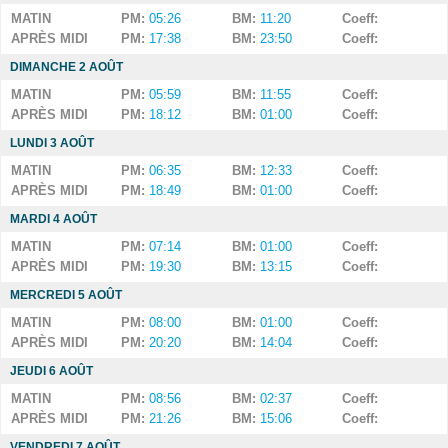
MATIN
PM:
05:26
BM:
11:20
Coeff:
APRÈS MIDI
PM:
17:38
BM:
23:50
Coeff:
DIMANCHE 2 AOÛT
MATIN
PM:
05:59
BM:
11:55
Coeff:
APRÈS MIDI
PM:
18:12
BM:
01:00
Coeff:
LUNDI 3 AOÛT
MATIN
PM:
06:35
BM:
12:33
Coeff:
APRÈS MIDI
PM:
18:49
BM:
01:00
Coeff:
MARDI 4 AOÛT
MATIN
PM:
07:14
BM:
01:00
Coeff:
APRÈS MIDI
PM:
19:30
BM:
13:15
Coeff:
MERCREDI 5 AOÛT
MATIN
PM:
08:00
BM:
01:00
Coeff:
APRÈS MIDI
PM:
20:20
BM:
14:04
Coeff:
JEUDI 6 AOÛT
MATIN
PM:
08:56
BM:
02:37
Coeff:
APRÈS MIDI
PM:
21:26
BM:
15:06
Coeff:
VENDREDI 7 AOÛT