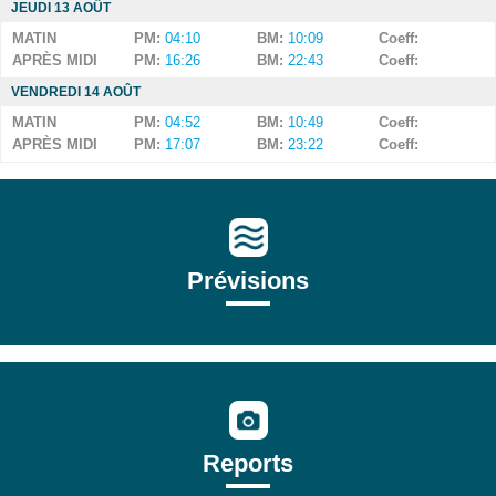
JEUDI 13 AOÛT
MATIN
PM:
04:10
BM:
10:09
Coeff:
APRÈS MIDI
PM:
16:26
BM:
22:43
Coeff:
VENDREDI 14 AOÛT
MATIN
PM:
04:52
BM:
10:49
Coeff:
APRÈS MIDI
PM:
17:07
BM:
23:22
Coeff:
Prévisions
Reports