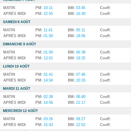
MATIN
PM:
10:11
BM:
03:45
Coeff:
APRÈS MIDI
PM:
22:55
BM:
16:30
Coeff:
SAMEDI 8 AOÛT
MATIN
PM:
11:41
BM:
05:11
Coeff:
APRÈS MIDI
PM:
01:00
BM:
18:06
Coeff:
DIMANCHE 9 AOÛT
MATIN
PM:
01:00
BM:
06:38
Coeff:
APRÈS MIDI
PM:
13:01
BM:
19:25
Coeff:
LUNDI 10 AOÛT
MATIN
PM:
01:41
BM:
07:46
Coeff:
APRÈS MIDI
PM:
14:04
BM:
20:26
Coeff:
MARDI 11 AOÛT
MATIN
PM:
02:38
BM:
08:40
Coeff:
APRÈS MIDI
PM:
14:56
BM:
21:17
Coeff:
MERCREDI 12 AOÛT
MATIN
PM:
03:26
BM:
09:27
Coeff:
APRÈS MIDI
PM:
15:43
BM:
22:02
Coeff: