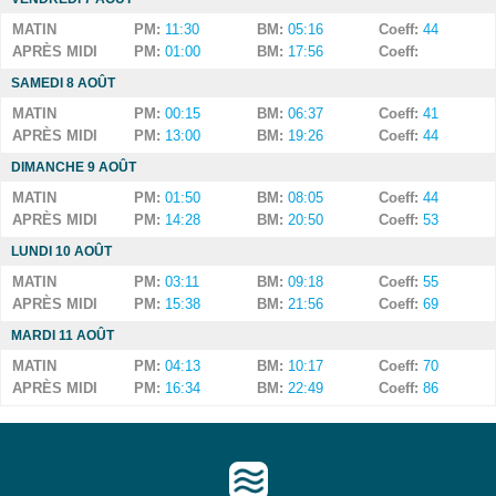
MATIN
PM:
11:30
BM:
05:16
Coeff:
44
APRÈS MIDI
PM:
01:00
BM:
17:56
Coeff:
SAMEDI 8 AOÛT
MATIN
PM:
00:15
BM:
06:37
Coeff:
41
APRÈS MIDI
PM:
13:00
BM:
19:26
Coeff:
44
DIMANCHE 9 AOÛT
MATIN
PM:
01:50
BM:
08:05
Coeff:
44
APRÈS MIDI
PM:
14:28
BM:
20:50
Coeff:
53
LUNDI 10 AOÛT
MATIN
PM:
03:11
BM:
09:18
Coeff:
55
APRÈS MIDI
PM:
15:38
BM:
21:56
Coeff:
69
MARDI 11 AOÛT
MATIN
PM:
04:13
BM:
10:17
Coeff:
70
APRÈS MIDI
PM:
16:34
BM:
22:49
Coeff:
86