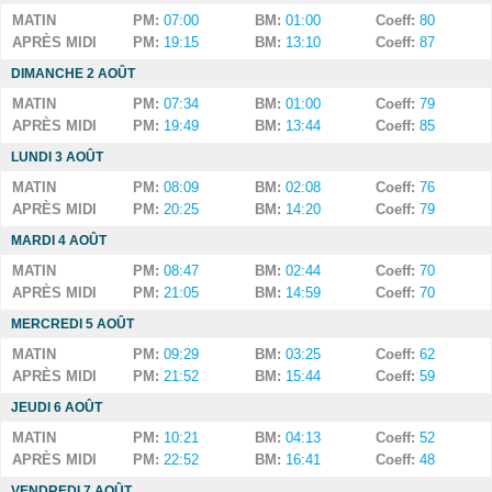
MATIN
PM:
07:00
BM:
01:00
Coeff:
80
APRÈS MIDI
PM:
19:15
BM:
13:10
Coeff:
87
DIMANCHE 2 AOÛT
MATIN
PM:
07:34
BM:
01:00
Coeff:
79
APRÈS MIDI
PM:
19:49
BM:
13:44
Coeff:
85
LUNDI 3 AOÛT
MATIN
PM:
08:09
BM:
02:08
Coeff:
76
APRÈS MIDI
PM:
20:25
BM:
14:20
Coeff:
79
MARDI 4 AOÛT
MATIN
PM:
08:47
BM:
02:44
Coeff:
70
APRÈS MIDI
PM:
21:05
BM:
14:59
Coeff:
70
MERCREDI 5 AOÛT
MATIN
PM:
09:29
BM:
03:25
Coeff:
62
APRÈS MIDI
PM:
21:52
BM:
15:44
Coeff:
59
JEUDI 6 AOÛT
MATIN
PM:
10:21
BM:
04:13
Coeff:
52
APRÈS MIDI
PM:
22:52
BM:
16:41
Coeff:
48
VENDREDI 7 AOÛT