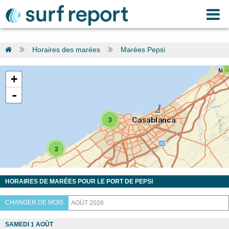
Horaires des marées
Marées Pepsi
+
-
3
3
HORAIRES DE MARÉES POUR LE PORT DE PEPSI
CHANGER DE MOIS
SAMEDI 1 AOÛT