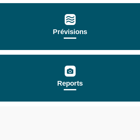
Prévisions
Reports