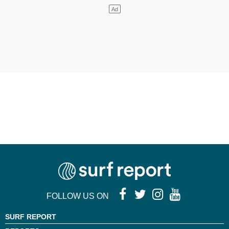
FOLLOW US ON
SURF REPORT