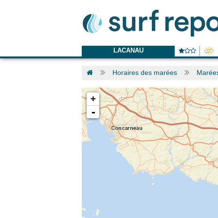
LACANAU
Horaires des marées
Marées
+
-