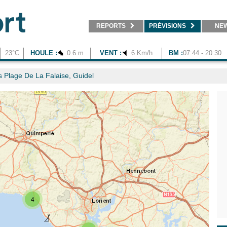
REPORTS
PRÉVISIONS
NE
23°C
HOULE :
0.6 m
VENT :
6 Km/h
BM :
07:44 - 20:30
 Plage De La Falaise, Guidel
4