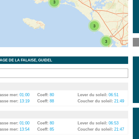
3
3
3
GE DE LA FALAISE, GUIDEL
4
asse mer:
01:00
Coeff:
80
Lever du soleil:
06:51
asse mer:
13:19
Coeff:
88
Coucher du soleil:
21:49
asse mer:
01:00
Coeff:
80
Lever du soleil:
06:53
2
asse mer:
13:54
Coeff:
85
Coucher du soleil:
21:47