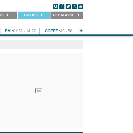
WS
GUIDES
PÉDAGOGIE
PM :
01:52 - 14:27
COEFF :
45 - 56