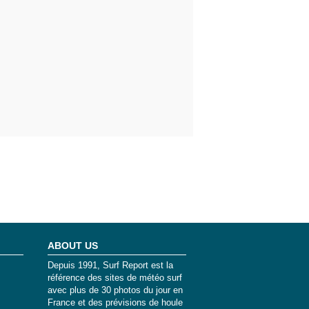
ABOUT US
Depuis 1991, Surf Report est la
référence des sites de météo surf
avec plus de 30 photos du jour en
France et des prévisions de houle