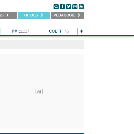
WS
GUIDES
PÉDAGOGIE
PM :
11:27
COEFF :
46