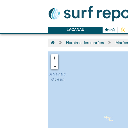
LACANAU
Horaires des marées
Marées
+
-