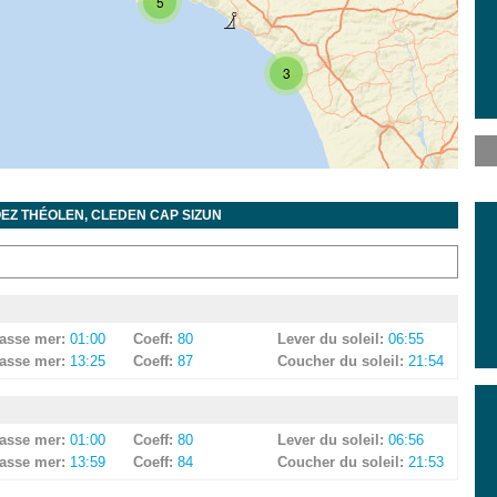
5
3
3
EZ THÉOLEN, CLEDEN CAP SIZUN
asse mer:
01:00
Coeff:
80
Lever du soleil:
06:55
asse mer:
13:25
Coeff:
87
Coucher du soleil:
21:54
asse mer:
01:00
Coeff:
80
Lever du soleil:
06:56
asse mer:
13:59
Coeff:
84
Coucher du soleil:
21:53