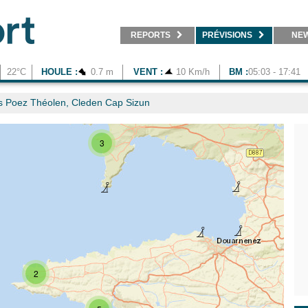
REPORTS
PRÉVISIONS
NE
3
22°C
HOULE :
0.7 m
VENT :
10 Km/h
BM :
05:03 - 17:41
 Poez Théolen, Cleden Cap Sizun
3
2