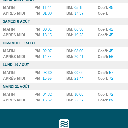
MATIN
PM:
11:44
BM:
05:18
Coeff:
45
APRÈS MIDI
PM:
01:00
BM:
17:57
Coeff:
SAMEDI 8 AOÛT
MATIN
PM:
00:31
BM:
06:38
Coeff:
42
APRÈS MIDI
PM:
13:15
BM:
19:23
Coeff:
45
DIMANCHE 9 AOÛT
MATIN
PM:
02:07
BM:
08:00
Coeff:
45
APRÈS MIDI
PM:
14:44
BM:
20:41
Coeff:
56
LUNDI 10 AOÛT
MATIN
PM:
03:30
BM:
09:09
Coeff:
57
APRÈS MIDI
PM:
15:55
BM:
21:44
Coeff:
72
MARDI 11 AOÛT
MATIN
PM:
04:32
BM:
10:05
Coeff:
72
APRÈS MIDI
PM:
16:52
BM:
22:37
Coeff:
89