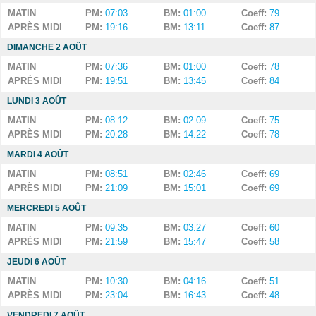
MATIN
PM:
07:03
BM:
01:00
Coeff:
79
APRÈS MIDI
PM:
19:16
BM:
13:11
Coeff:
87
DIMANCHE 2 AOÛT
MATIN
PM:
07:36
BM:
01:00
Coeff:
78
APRÈS MIDI
PM:
19:51
BM:
13:45
Coeff:
84
LUNDI 3 AOÛT
MATIN
PM:
08:12
BM:
02:09
Coeff:
75
APRÈS MIDI
PM:
20:28
BM:
14:22
Coeff:
78
MARDI 4 AOÛT
MATIN
PM:
08:51
BM:
02:46
Coeff:
69
APRÈS MIDI
PM:
21:09
BM:
15:01
Coeff:
69
MERCREDI 5 AOÛT
MATIN
PM:
09:35
BM:
03:27
Coeff:
60
APRÈS MIDI
PM:
21:59
BM:
15:47
Coeff:
58
JEUDI 6 AOÛT
MATIN
PM:
10:30
BM:
04:16
Coeff:
51
APRÈS MIDI
PM:
23:04
BM:
16:43
Coeff:
48
VENDREDI 7 AOÛT