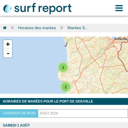
Horaires des marées
Marées S...
+
-
2
2
HORAIRES DE MARÉES POUR LE PORT DE SIOUVILLE
CHANGER DE MOIS
SAMEDI 1 AOÛT