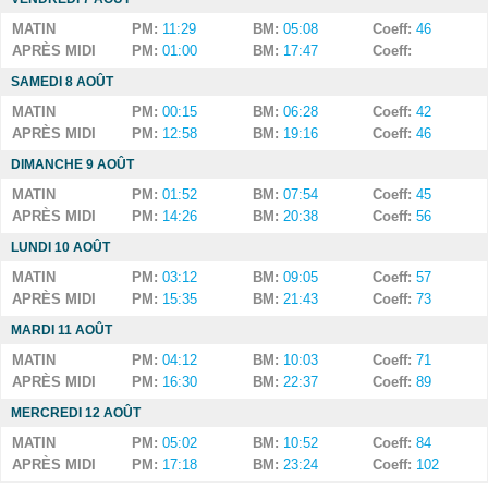
MATIN
PM:
11:29
BM:
05:08
Coeff:
46
APRÈS MIDI
PM:
01:00
BM:
17:47
Coeff:
SAMEDI 8 AOÛT
MATIN
PM:
00:15
BM:
06:28
Coeff:
42
APRÈS MIDI
PM:
12:58
BM:
19:16
Coeff:
46
DIMANCHE 9 AOÛT
MATIN
PM:
01:52
BM:
07:54
Coeff:
45
APRÈS MIDI
PM:
14:26
BM:
20:38
Coeff:
56
LUNDI 10 AOÛT
MATIN
PM:
03:12
BM:
09:05
Coeff:
57
APRÈS MIDI
PM:
15:35
BM:
21:43
Coeff:
73
MARDI 11 AOÛT
MATIN
PM:
04:12
BM:
10:03
Coeff:
71
APRÈS MIDI
PM:
16:30
BM:
22:37
Coeff:
89
MERCREDI 12 AOÛT
MATIN
PM:
05:02
BM:
10:52
Coeff:
84
APRÈS MIDI
PM:
17:18
BM:
23:24
Coeff:
102