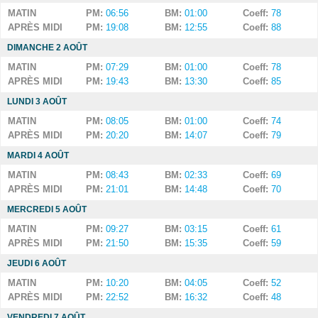
MATIN
PM:
06:56
BM:
01:00
Coeff:
78
APRÈS MIDI
PM:
19:08
BM:
12:55
Coeff:
88
DIMANCHE 2 AOÛT
MATIN
PM:
07:29
BM:
01:00
Coeff:
78
APRÈS MIDI
PM:
19:43
BM:
13:30
Coeff:
85
LUNDI 3 AOÛT
MATIN
PM:
08:05
BM:
01:00
Coeff:
74
APRÈS MIDI
PM:
20:20
BM:
14:07
Coeff:
79
MARDI 4 AOÛT
MATIN
PM:
08:43
BM:
02:33
Coeff:
69
APRÈS MIDI
PM:
21:01
BM:
14:48
Coeff:
70
MERCREDI 5 AOÛT
MATIN
PM:
09:27
BM:
03:15
Coeff:
61
APRÈS MIDI
PM:
21:50
BM:
15:35
Coeff:
59
JEUDI 6 AOÛT
MATIN
PM:
10:20
BM:
04:05
Coeff:
52
APRÈS MIDI
PM:
22:52
BM:
16:32
Coeff:
48
VENDREDI 7 AOÛT