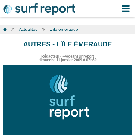
Actualités
L'île émeraude
AUTRES
-
L'ÎLE ÉMERAUDE
Rédacteur
-
@oceansurfreport
dimanche 11 janvier 2009 à 07h50