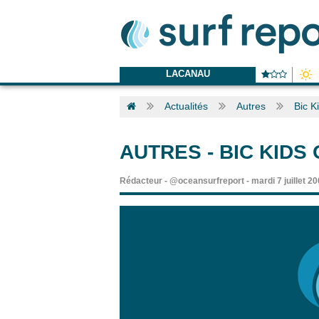
LACANAU
Actualités
Autres
Bic K
AUTRES
-
BIC KIDS
Rédacteur
-
@oceansurfreport
-
mardi 7 juillet 2