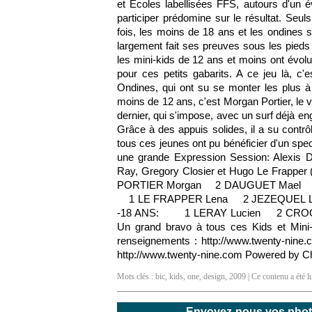
et Ecoles labellisées FFS, autours d'un év
participer prédomine sur le résultat. Seuls 
fois, les moins de 18 ans et les ondines
largement fait ses preuves sous les pieds
les mini-kids de 12 ans et moins ont évolu
pour ces petits gabarits. A ce jeu là, 
Ondines, qui ont su se monter les plus à l
moins de 12 ans, c'est Morgan Portier, le 
dernier, qui s'impose, avec un surf déjà e
Grâce à des appuis solides, il a su contrô
tous ces jeunes ont pu bénéficier d'un spec
une grande Expression Session: Alexis 
Ray, Gregory Closier et Hugo Le Frap
PORTIER Morgan 2 DAUGUET Mael 
1 LE FRAPPER Lena 2 JEZEQUEL 
-18 ANS: 1 LERAY Lucien 2 CRO
Un grand bravo à tous ces Kids et Mini
renseignements : http://www.twenty-nin
http://www.twenty-nine.com Powered by C
Mots clés :
bic
,
kids
,
one
,
design
,
2009
| Ce contenu a été l
Envoyez-nous vos photos