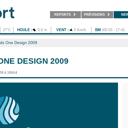
REPORTS
PRÉVISIONS
NE
27°C
HOULE :
0.6 m
VENT :
5 Km/h
BM :
05:03 - 17:41
ids One Design 2009
 ONE DESIGN 2009
009 à 10h14