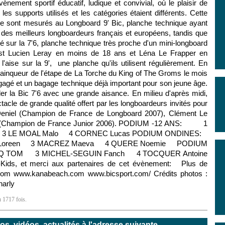
ènement sportif éducatif, ludique et convivial, où le plaisir de
les supports utilisés et les catégories étaient différents. Cette
 se sont mesurés au Longboard 9' Bic, planche technique ayant
 des meilleurs longboardeurs français et européens, tandis que
é sur la 7'6, planche technique très proche d'un mini-longboard
c'est Lucien Leray en moins de 18 ans et Léna Le Frapper en
'aise sur la 9', une planche qu'ils utilisent régulièrement. En
vainqueur de l'étape de La Torche du King of The Groms le mois
ngagé et un bagage technique déjà important pour son jeune âge.
ler la Bic 7'6 avec une grande aisance. En milieu d'après midi,
tacle de grande qualité offert par les longboardeurs invités pour
Deniel (Champion de France de Longboard 2007), Clément Le
per (Champion de France Junior 2006). PODIUM -12 ANS: 1
3 LE MOAL Malo 4 CORNEC Lucas PODIUM ONDINES:
Loreen 3 MACREZ Maeva 4 QUERE Noemie PODIUM
Q TOM 3 MICHEL-SEGUIN Fanch 4 TOCQUER Antoine
-Kids, et merci aux partenaires de cet évènement: Plus de
e.com www.kanabeach.com www.bicsport.com/ Crédits photos :
harly
u 1717 fois.
, vidéos, actualités à l'adresse suivante