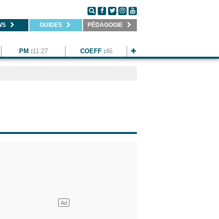
WS
GUIDES
PÉDAGOGIE
PM :
11:27
COEFF :
46