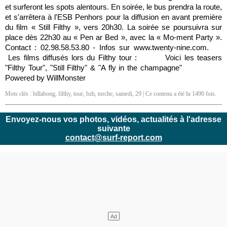
et surferont les spots alentours. En soirée, le bus prendra la route,
et s'arrêtera à l'ESB Penhors pour la diffusion en avant première
du film « Still Filthy », vers 20h30. La soirée se poursuivra sur
place dès 22h30 au « Pen ar Bed », avec la « Mo-ment Party ».
Contact : 02.98.58.53.80 - Infos sur www.twenty-nine.com.
Les films diffusés lors du Filthy tour : Voici les teasers
"Filthy Tour", "Still Filthy" & "A fly in the champagne"
Powered by WillMonster
Mots clés :
billabong
,
filthy
,
tour
,
bzh
,
torche
,
samedi
,
29
| Ce contenu a été lu 1490 fois.
Envoyez-nous vos photos, vidéos, actualités à l'adresse
suivante
contact@surf-report.com