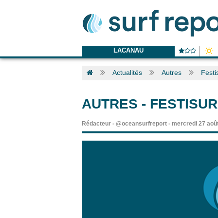
LACANAU
Actualités
Autres
Festi
AUTRES
-
FESTISUR
Rédacteur
-
@oceansurfreport
-
mercredi 27 aoû