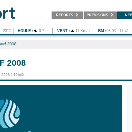
REPORTS
PRÉVISIONS
NE
23°C
HOULE :
0.7 m
VENT :
11 Km/h
BM :
05:03 - 17:41
surf 2008
F 2008
t 2008 à 10h42