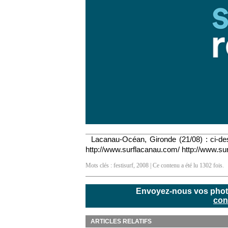
Lacanau-Océan, Gironde (21/08) : ci-de
http://www.surflacanau.com/ http://www.s
Mots clés :
festisurf
,
2008
| Ce contenu a été lu 1302 fois.
Envoyez-nous vos photos
con
ARTICLES RELATIFS