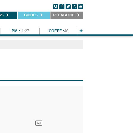
WS
GUIDES
PÉDAGOGIE
PM :
11:27
COEFF :
46