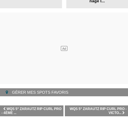
nage l...
GÉRER MES SPOTS FAVORIS
WQS 5* ZARAUTZ RIP CURL PRO
WQS 5* ZARAUTZ RIP CURL PRO -
- 4ÈME ...
VICTO...