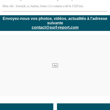
Mots clés :
freestyle
,
is
,
backen
,
france
| Ce contenu a été lu 1520 fois.
Envoyez-nous vos photos, vidéos, actualités à l'adresse
suivante
contact@surf-report.com