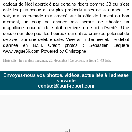
cadeau de Noël apprécié par certains riders comme JB qui s'est
calé les plus beaux et les plus profonds tubes de la journée. Le
soir, ma promenade m'a amené sur la côte de Lorient au bon
moment, un coup de chance m'a permis de shooter un
magnifique couché de soleil derrière un spot déserté. Une
session en duo pour les heureux qui ont su croire au potentiel de
ce swell sur une célèbre dalle. Vive la fin d'année et... le début
d'année en BZH. Crédit photos : Sébastien Lequéré
www.vague56.com Powered by Christophe
Mots clés :
la
,
session
,
magique
,
26
,
decembre
| Ce contenu a été lu 1443 fois.
Envoyez-nous vos photos, vidéos, actualités à l'adresse
suivante
contact@surf-report.com