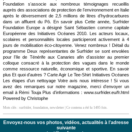
Foundation s'associe aux nombreux témoignages recueillis
auprès des associations de protection de l'environnement en Italie
après le déversement de 2,5 millions de litres d'hydrocarbures
dans un affluent du Pô. En savoir plus Cette année, Surfrider
Foundation Europe a désigné Saint Sébastien comme capitale
Européenne des Initiatives Océanes 2010. Les acteurs locaux,
scolaires et personnalités locales participeront activement à 4
jours de mobilisation éco-citoyenne. Venez nombreux ! Détail du
programme Deux représentantes de Surfrider se sont envolées
pour l'Ile de Ténérife aux Canaries afin d'assister au premier
colloque consacré à la protection des vagues dans le monde
comme ressource naturelle, économique et sportive. En savoir
plus Et quoi d'autres ? Carte Agir Le Tee-Shirt Initiatives Océanes
Les étapes d'un nettoyage Votre avis nous intéresse ! Si vous
avez des remarques sur notre magazine, merci d'envoyer un
email à Rémi Touja Plus d'informations : www.surfrider.eu/fr.html
Powered by Christophe
Mots clés :
surfrider
,
foundation
,
newsletter
| Ce contenu a été lu 1495 fois.
Envoyez-nous vos photos, vidéos, actualités à l'adresse
suivante