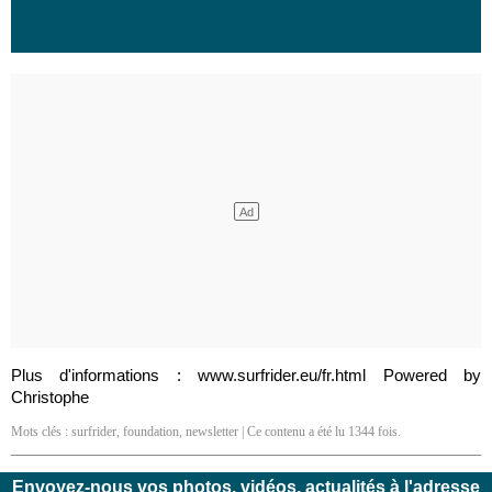
Plus d'informations : www.surfrider.eu/fr.html Powered by
Christophe
Mots clés :
surfrider
,
foundation
,
newsletter
| Ce contenu a été lu 1344 fois.
Envoyez-nous vos photos, vidéos, actualités à l'adresse