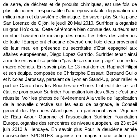
de serre, de déchets et de produits chimiques, est une fois de
plus pleinement responsable d'une épouvantable dégradation du
milieu marin et du système climatique. En savoir plus Sur la plage
San Lorenzo de Gijón, le jeudi 20 Mai 2010, Surfrider a organisé
un gros Ho'okupu. Cette cérémonie bien connue des surfeurs est
un rituel hawaïen de mélange des eaux. Les têtes des antennes
de toute l'Europe ont chacune déversé une fiole d'eau provenant
de leur mer, en présence du secrétaire d'Etat espagnol aux
affaires européennes, Diego Lopez Garrido. Surfrider tenait ainsi
à mettre en avant sa pétition "pas de ça sur nos plage", contre les
macro-déchets. En savoir plus Le 13 mai dernier, Raphaël Filippi
et son équipe, composée de Christophe Dessart, Bertrand Guillo
et Nicolas Jarossay, partaient de Lyon en Stand-Up, pour rallier le
port de Carro dans les Bouches-du-Rhône. L'objectif de ce raid
était de promouvoir Surfrider Foundation loin des côtes : c'est une
réussite! Voir les photos de l'événement A la veille de l'application
de la nouvelle directive sur les eaux de baignade, le Conseil
général des Pyrénées-Atlantiques, en partenariat avec l'Agence
de l'Eau Adour Garonne et l'association Surfrider Foundation
Europe, organise des rencontres de niveau européen, les 23 et 24
juin 2010 à Hendaye. En savoir plus Pour la deuxième année
consécutive SPONTEX organise en magasin une action pro-