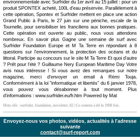
environnementale avec Surfrider du 1er avril au 15 juillet : pour un
produit SPONTEX acheté, 100L d'eau préservée. Parallèlement à
cette opération, Spontex et Surfrider mettent en place une action
Grand Public à Paris, le 27 juin sur une péniche, escale de la
Tournelle, pour sensibiliser les franciliens aux bonnes pratiques.
Cette opération est ouverte au public, nous vous attendons
nombreux. En savoir plus Gagne une semaine de surf avec
Surfrider Foundation Europe et M Ta Terre en répondant à 8
questions sur l'environnement, la protection des océans et du
littoral. Participe au concours sur le site M Ta Terre Et quoi d'autre
? Prêt pour l'été ? Guillaume Nery European Maritime Day Votre
avis nous intéresse ! Si vous avez des remarques sur notre
magazine, merci d'envoyer un email à Rémi Touja.
Conformément à la loi "informatique et libertés" du 6 janvier 1978,
vous pouvez vous désabonner à tout moment. Plus
d'informations : www.surfrider.eu/fr.htm Powered by Mat
Mots clés :
surfrider
,
foundation
,
newsletter
,
82
| Ce contenu a été lu 1898 fois.
Envoyez-nous vos photos, vidéos, actualités à l'adresse
suivante
contact@surf-report.com