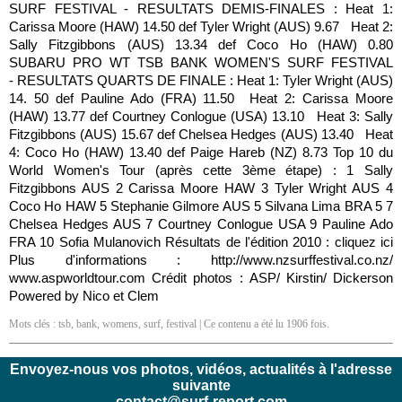
SURF FESTIVAL - RESULTATS DEMIS-FINALES : Heat 1:
Carissa Moore (HAW) 14.50 def Tyler Wright (AUS) 9.67 Heat 2:
Sally Fitzgibbons (AUS) 13.34 def Coco Ho (HAW) 0.80
SUBARU PRO WT TSB BANK WOMEN'S SURF FESTIVAL
- RESULTATS QUARTS DE FINALE : Heat 1: Tyler Wright (AUS)
14. 50 def Pauline Ado (FRA) 11.50 Heat 2: Carissa Moore
(HAW) 13.77 def Courtney Conlogue (USA) 13.10 Heat 3: Sally
Fitzgibbons (AUS) 15.67 def Chelsea Hedges (AUS) 13.40 Heat
4: Coco Ho (HAW) 13.40 def Paige Hareb (NZ) 8.73 Top 10 du
World Women's Tour (après cette 3ème étape) : 1 Sally
Fitzgibbons AUS 2 Carissa Moore HAW 3 Tyler Wright AUS 4
Coco Ho HAW 5 Stephanie Gilmore AUS 5 Silvana Lima BRA 5 7
Chelsea Hedges AUS 7 Courtney Conlogue USA 9 Pauline Ado
FRA 10 Sofia Mulanovich Résultats de l'édition 2010 : cliquez ici
Plus d'informations : http://www.nzsurffestival.co.nz/
www.aspworldtour.com Crédit photos : ASP/ Kirstin/ Dickerson
Powered by Nico et Clem
Mots clés :
tsb
,
bank
,
womens
,
surf
,
festival
| Ce contenu a été lu 1906 fois.
Envoyez-nous vos photos, vidéos, actualités à l'adresse
suivante
contact@surf-report.com