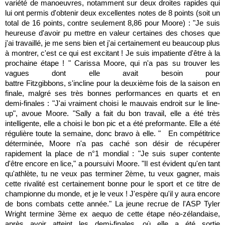
variété de manoeuvres, notamment sur deux droites rapides qui
lui ont permis d'obtenir deux excellentes notes de 8 points (soit un
total de 16 points, contre seulement 8,86 pour Moore) : "Je suis
heureuse d'avoir pu mettre en valeur certaines des choses que
j'ai travaillé, je me sens bien et j'ai certainement eu beaucoup plus
à montrer, c'est ce qui est excitant ! Je suis impatiente d'être à la
prochaine étape ! " Carissa Moore, qui n'a pas su trouver les
vagues dont elle avait besoin pour
battre Fitzgibbons, s'incline pour la deuxième fois de la saison en
finale, malgré ses très bonnes performances en quarts et en
demi-finales : "J'ai vraiment choisi le mauvais endroit sur le line-
up", avoue Moore. "Sally a fait du bon travail, elle a été très
intelligente, elle a choisi le bon pic et a été preformante. Elle a été
régulière toute la semaine, donc bravo à elle. " En compétitrice
déterminée, Moore n'a pas caché son désir de récupérer
rapidement la place de n°1 mondial : "Je suis super contente
d'être encore en lice," a poursuivi Moore. "Il est évident qu'en tant
qu'athlète, tu ne veux pas terminer 2ème, tu veux gagner, mais
cette rivalité est certainement bonne pour le sport et ce titre de
championne du monde, et je le veux ! J'espère qu'il y aura encore
de bons combats cette année." La jeune recrue de l'ASP Tyler
Wright termine 3ème ex aequo de cette étape néo-zélandaise,
après avoir atteint les demi-finales, où elle a été sortie