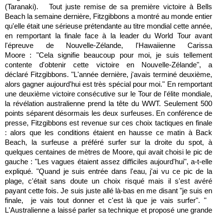
(Taranaki). Tout juste remise de sa première victoire à Bells
Beach la semaine dernière, Fitzgibbons a montré au monde entier
qu'elle était une sérieuse prétendante au titre mondial cette année,
en remportant la finale face à la leader du World Tour avant
l'épreuve de Nouvelle-Zélande, l'Hawaiienne Carissa
Moore : "Cela signifie beaucoup pour moi, je suis tellement
contente d'obtenir cette victoire en Nouvelle-Zélande", a
déclaré Fitzgibbons. "L'année dernière, j'avais terminé deuxième,
alors gagner aujourd'hui est très spécial pour moi." En remportant
une deuxième victoire consécutive sur le Tour de l'élite mondiale,
la révélation australienne prend la tête du WWT. Seulement 500
points séparent désormais les deux surfeuses. En conférence de
presse, Fitzgibbons est revenue sur ces choix tactiques en finale
: alors que les conditions étaient en hausse ce matin à Back
Beach, la surfeuse a préféré surfer sur la droite du spot, à
quelques centaines de mètres de Moore, qui avait choisi le pic de
gauche : "Les vagues étaient assez difficiles aujourd'hui", a-t-elle
expliqué. "Quand je suis entrée dans l'eau, j'ai vu ce pic de la
plage, c'était sans doute un choix risqué mais il s'est avéré
payant cette fois. Je suis juste allé là-bas en me disant "je suis en
finale, je vais tout donner et c'est là que je vais surfer". "
L'Australienne a laissé parler sa technique et proposé une grande