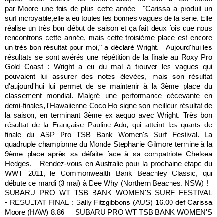
par Moore une fois de plus cette année : "Carissa a produit un
surf incroyable,elle a eu toutes les bonnes vagues de la série. Elle
réalise un très bon début de saison et ça fait deux fois que nous
rencontrons cette année, mais cette troisième place est encore
un très bon résultat pour moi," a déclaré Wright. Aujourd'hui les
résultats se sont avérés une répétition de la finale au Roxy Pro
Gold Coast : Wright a eu du mal à trouver les vagues qui
pouvaient lui assurer des notes élevées, mais son résultat
d'aujourd'hui lui permet de se maintenir à la 3ème place du
classement mondial. Malgré une performance décevante en
demi-finales, l'Hawaiienne Coco Ho signe son meilleur résultat de
la saison, en terminant 3ème ex aequo avec Wright. Très bon
résultat de la Française Pauline Ado, qui atteint les quarts de
finale du ASP Pro TSB Bank Women's Surf Festival. La
quadruple championne du Monde Stephanie Gilmore termine à la
9ème place après sa défaite face à sa compatriote Chelsea
Hedges. Rendez-vous en Australie pour la prochaine étape du
WWT 2011, le Commonwealth Bank Beachley Classic, qui
débute ce mardi (3 mai) à Dee Why (Northern Beaches, NSW) !
SUBARU PRO WT TSB BANK WOMEN'S SURF FESTIVAL
- RESULTAT FINAL : Sally Fitzgibbons (AUS) 16.00 def Carissa
Moore (HAW) 8.86 SUBARU PRO WT TSB BANK WOMEN'S