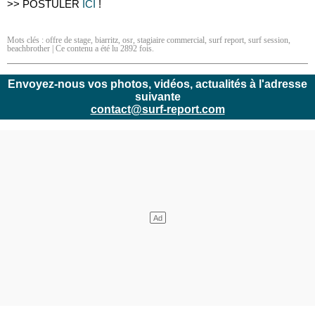
>> POSTULER
ICI
!
Mots clés :
offre de stage
,
biarritz
,
osr
,
stagiaire commercial
,
surf report
,
surf session
,
beachbrother
| Ce contenu a été lu 2892 fois.
Envoyez-nous vos photos, vidéos, actualités à l'adresse
suivante
contact@surf-report.com