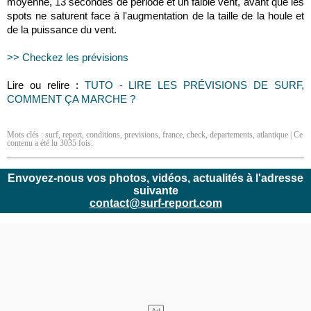
moyenne, 13 secondes de période et un faible vent, avant que les
spots ne saturent face à l'augmentation de la taille de la houle et
de la puissance du vent.
>> Checkez les prévisions
Lire ou relire :
TUTO - LIRE LES PRÉVISIONS DE SURF,
COMMENT ÇA MARCHE ?
Mots clés :
surf
,
report
,
conditions
,
previsions
,
france
,
check
,
departements
,
atlantique
| Ce
contenu a été lu 3035 fois.
Envoyez-nous vos photos, vidéos, actualités à l'adresse
suivante
contact@surf-report.com