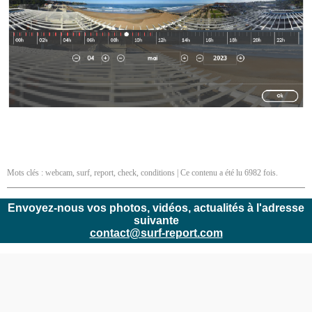
Mots clés :
webcam
,
surf
,
report
,
check
,
conditions
| Ce contenu a été lu 6982 fois.
Envoyez-nous vos photos, vidéos, actualités à l'adresse
suivante
contact@surf-report.com