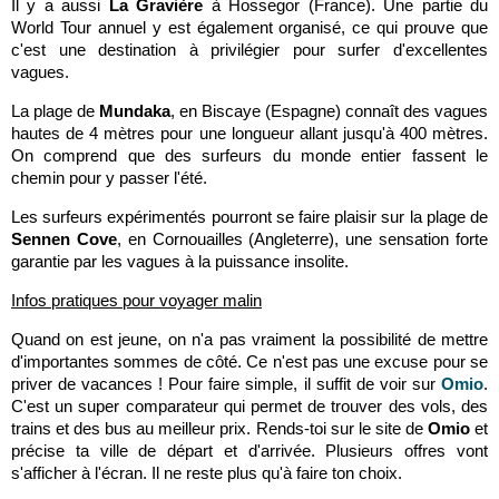
Il y a aussi
La Gravière
à Hossegor (France). Une partie du
World Tour annuel y est également organisé, ce qui prouve que
c'est une destination à privilégier pour surfer d'excellentes
vagues.
La plage de
Mundaka
, en Biscaye (Espagne) connaît des vagues
hautes de 4 mètres pour une longueur allant jusqu'à 400 mètres.
On comprend que des surfeurs du monde entier fassent le
chemin pour y passer l'été.
Les surfeurs expérimentés pourront se faire plaisir sur la plage de
Sennen Cove
, en Cornouailles (Angleterre), une sensation forte
garantie par les vagues à la puissance insolite.
Infos pratiques pour voyager malin
Quand on est jeune, on n'a pas vraiment la possibilité de mettre
d'importantes sommes de côté. Ce n'est pas une excuse pour se
priver de vacances ! Pour faire simple, il suffit de voir sur
Omio
.
C'est un super comparateur qui permet de trouver des vols, des
trains et des bus au meilleur prix. Rends-toi sur le site de
Omio
et
précise ta ville de départ et d'arrivée. Plusieurs offres vont
s'afficher à l'écran. Il ne reste plus qu'à faire ton choix.