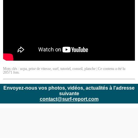
Mots clés :
ucpa
,
prise de vitesse
,
surf
,
tutoriel
,
conseil
,
planche
| Ce contenu a été lu
20571 fois.
Envoyez-nous vos photos, vidéos, actualités à l'adresse
suivante
contact@surf-report.com