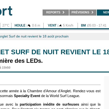
REPORTS
PRÉVISIONS
NE
27°C
HOULE :
0.6 m
VENT :
5 Km/h
BM :
05:03 - 17:41
nglet Surf de nuit revient le 18 août prochain
ET SURF DE NUIT REVIENT LE 
umière des LEDs.
 à 15h50
s cette année à la Chambre d'Amour d'Anglet. Rendez-vous est
désormais
Specialty Event
de la World Surf League.
olue avec la
participation inédite de surfeuses
ainsi que la