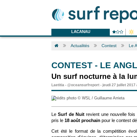
LACANAU
Actualités
Contest
Le A
CONTEST
-
LE ANGL
Un surf nocturne à la l
Laetitia
-
@oceansurfreport
-
jeudi 27 juillet 2017
Crédits photo © WSL / Guillaume Arrieta
Le
Surf de Nuit
revient une nouvelle foi
pris le
18 août prochain
pour le contest 
Cet été le format de la compétition év