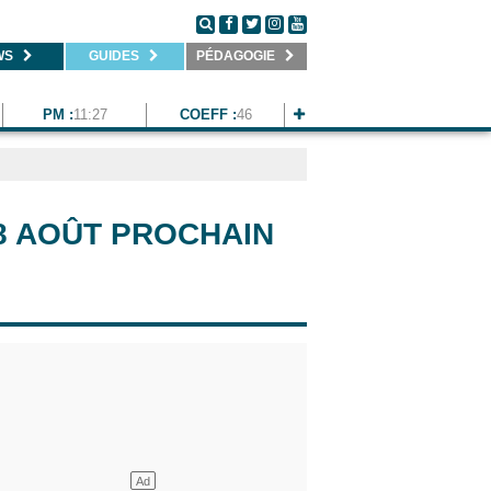
WS
GUIDES
PÉDAGOGIE
PM :
11:27
COEFF :
46
18 AOÛT PROCHAIN