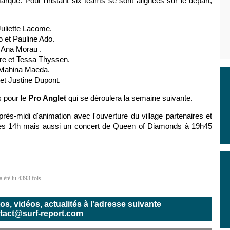
rque. Pour l'instant six teams se sont alignées sur le départ,
uliette Lacome.
 et Pauline Ado.
 Ana Morau .
re et Tessa Thyssen.
 Mahina Maeda.
et Justine Dupont.
s pour le
Pro Anglet
qui se déroulera la semaine suivante.
près-midi d'animation avec l'ouverture du village partenaires et
 dès 14h mais aussi un concert de Queen of Diamonds à 19h45
 été lu 4393 fois.
, vidéos, actualités à l'adresse suivante
tact@surf-report.com