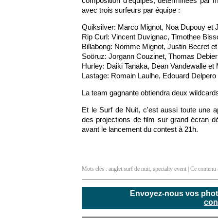
composition d'équipes, déterminées par ma
avec trois surfeurs par équipe :
Quiksilver: Marco Mignot, Noa Dupouy et J
Rip Curl: Vincent Duvignac, Timothee Bisso
Billabong: Nomme Mignot, Justin Becret et
Soöruz: Jorgann Couzinet, Thomas Debier
Hurley: Daiki Tanaka, Dean Vandewalle et
Lastage: Romain Laulhe, Edouard Delpero 
La team gagnante obtiendra deux wildcard
Et le Surf de Nuit, c'est aussi toute une a
des projections de film sur grand écran
avant le lancement du contest à 21h.
Mots clés :
anglet surf de nuit
,
specialty event
| Ce contenu a
Envoyez-nous vos photos
con