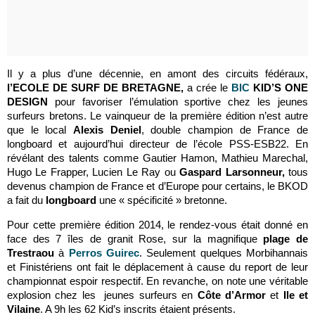
Il y a plus d’une décennie, en amont des circuits fédéraux,
l’ECOLE DE SURF DE BRETAGNE,
a crée le
BIC
KID’S ONE
DESIGN
pour favoriser l’émulation sportive chez les jeunes
surfeurs bretons. Le vainqueur de la première édition n’est autre
que le local
Alexis Deniel
, double champion de France de
longboard et aujourd’hui directeur de l’école PSS-ESB22. En
révélant des talents comme Gautier Hamon, Mathieu Marechal,
Hugo Le Frapper, Lucien Le Ray ou
Gaspard Larsonneur,
tous
devenus champion de France et d’Europe pour certains, le BKOD
a fait du
longboard
une « spécificité » bretonne.
Pour cette première édition 2014, le rendez-vous était donné en
face des 7 îles de granit Rose, sur la magnifique
plage de
Trestraou
à
Perros Guirec
. Seulement quelques Morbihannais
et Finistériens ont fait le déplacement à cause du report de leur
championnat espoir respectif. En revanche, on note une véritable
explosion chez les jeunes surfeurs en
Côte d’Armor
et
Ile et
Vilaine
. A 9h les 62 Kid’s inscrits étaient présents.