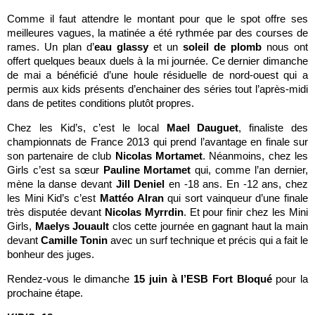
Comme il faut attendre le montant pour que le spot offre ses
meilleures vagues, la matinée a été rythmée par des courses de
rames. Un plan d’
eau glassy
et un
soleil de plomb
nous ont
offert quelques beaux duels à la mi journée. Ce dernier dimanche
de mai a bénéficié d’une houle résiduelle de nord-ouest qui a
permis aux kids présents d’enchainer des séries tout l’après-midi
dans de petites conditions plutôt propres.
Chez les Kid’s, c’est le local
Mael Dauguet
, finaliste des
championnats de France 2013 qui prend l’avantage en finale sur
son partenaire de club
Nicolas Mortamet
. Néanmoins, chez les
Girls c’est sa sœur
Pauline Mortamet
qui, comme l’an dernier,
mène la danse devant
Jill Deniel
en -18 ans. En -12 ans, chez
les Mini Kid’s c’est
Mattéo Alran
qui sort vainqueur d’une finale
très disputée devant
Nicolas Myrrdin
. Et pour finir chez les Mini
Girls,
Maelys Jouault
clos cette journée en gagnant haut la main
devant
Camille Tonin
avec un surf technique et précis qui a fait le
bonheur des juges.
Rendez-vous le dimanche
15 juin à l’ESB Fort Bloqué
pour la
prochaine étape.