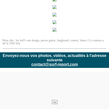
Mots clés :
bic kid?s one design
,
perros guirec
,
longboard
,
contest
,
france
| Ce contenu a
été lu 3592 fois.
Envoyez-nous vos photos, vidéos, actualités à l'adresse
suivante
contact@surf-report.com