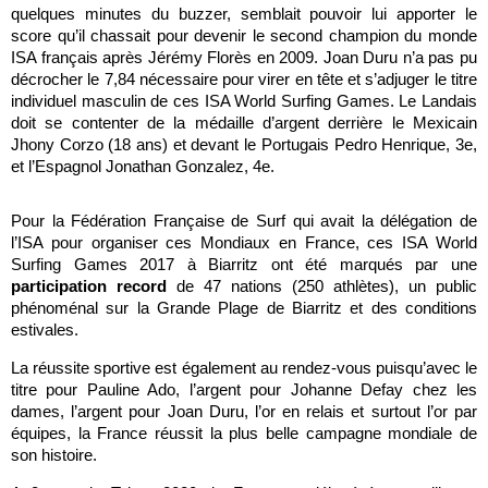
quelques minutes du buzzer, semblait pouvoir lui apporter le
score qu’il chassait pour devenir le second champion du monde
ISA français après Jérémy Florès en 2009. Joan Duru n’a pas pu
décrocher le 7,84 nécessaire pour virer en tête et s’adjuger le titre
individuel masculin de ces ISA World Surfing Games. Le Landais
doit se contenter de la médaille d’argent derrière le Mexicain
Jhony Corzo (18 ans) et devant le Portugais Pedro Henrique, 3
e
,
et l’Espagnol Jonathan Gonzalez, 4
e
.
Pour la Fédération Française de Surf qui avait la délégation de
l’ISA pour organiser ces Mondiaux en France, ces ISA World
Surfing Games 2017 à Biarritz ont été marqués par une
participation record
de 47 nations (250 athlètes), un public
phénoménal sur la Grande Plage de Biarritz et des conditions
estivales.
La réussite sportive est également au rendez-vous puisqu’avec le
titre pour Pauline Ado, l’argent pour Johanne Defay chez les
dames, l’argent pour Joan Duru, l’or en relais et surtout l’or par
équipes, la France réussit la plus belle campagne mondiale de
son histoire.