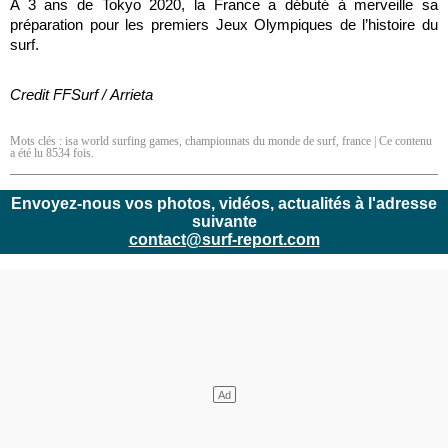
A 3 ans de Tokyo 2020, la France a débuté à merveille sa
préparation pour les premiers Jeux Olympiques de l’histoire du
surf.
Credit
FFSurf /
Arrieta
Mots clés :
isa world surfing games
,
championnats du monde de surf
,
france
| Ce contenu
a été lu 8534 fois.
Envoyez-nous vos photos, vidéos, actualités à l'adresse
suivante
contact@surf-report.com