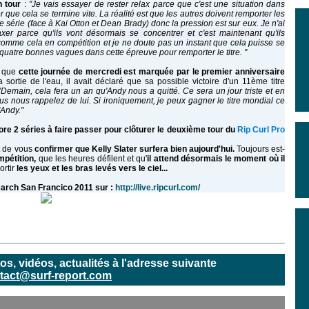
n tour
:
"Je vais essayer de rester relax parce que c'est une situation dans
r que cela se termine vite.
La réalité est que les autres doivent remporter les
 série (face à Kai Otton et Dean Brady) donc la pression est sur eux.
Je n'ai
er parce qu'ils vont désormais se concentrer et c'est maintenant qu'ils
omme cela en compétition et je ne doute pas un instant que cela puisse se
 quatre bonnes vagues dans cette épreuve pour remporter le titre. "
t que
cette journée de mercredi
est marquée par le premier anniversaire
sa sortie de l'eau, il avait déclaré que sa possible victoire d'un 11ème titre
"
Demain, cela fera un an qu'Andy nous a quitté. Ce sera un jour triste et en
 nous rappelez de lui. Si ironiquement, je peux gagner le titre mondial ce
'Andy."
ore 2 séries à faire passer pour clôturer le deuxième tour du
Rip Curl Pro
t de vous
confirmer que Kelly Slater surfera bien aujourd'hui.
Toujours est-
mpétition,
que les heures défilent et qu'
il attend désormais le moment où il
ortir
les yeux et les bras levés vers le ciel...
Search San Francico 2011 sur :
http://live.ripcurl.com/
, vidéos, actualités à l'adresse suivante
tact@surf-report.com