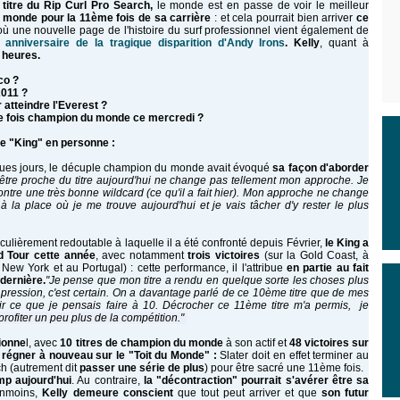
 titre du Rip Curl Pro Search,
le monde est en passe de voir le meilleur
monde pour la 11ème fois de sa carrière
: et cela pourrait bien arriver
ce
 où une nouvelle page de l'histoire du surf professionnel vient également de
 anniversaire de la tragique disparition d'Andy Irons
. Kelly
, quant à
 heures.
co ?
2011 ?
atteindre l'Everest ?
ème fois champion du monde ce mercredi ?
le "King" en personne :
elques jours, le décuple champion du monde avait évoqué
sa façon d'aborder
d'être proche du titre aujourd'hui ne change pas tellement mon approche.
Je
ontre une très bonne wildcard (ce qu'il a fait hier). Mon approche ne change
à la place où je me trouve aujourd'hui et je vais tâcher d'y rester le plus
ulièrement redoutable à laquelle il a été confronté depuis Février,
le King a
d Tour cette année
, avec notamment
trois victoires
(sur la Gold Coast, à
New York et au Portugal) : cette performance, il l'attribue
en partie au fait
dernière.
"Je pense que mon titre a rendu en quelque sorte les choses plus
pression, c'est certain. On a davantage parlé de ce 10ème titre que de mes
oir ce que je pensais faire à 10. Décrocher ce 11ème titre m'a permis, je
rofiter un peu plus de la compétition."
sionne
l, avec
10 titres de champion du monde
à son actif et
48 victoires sur
 régner à nouveau sur le "Toit du Monde" :
Slater doit en effet terminer au
ch
(autrement dit
passer une série de plus
) pour être sacré une 11ème fois.
amp
aujourd'hui
. Au contraire,
la "décontraction" pourrait s'avérer être sa
anmoins,
Kelly demeure conscient
que tout peut arriver et que
son futur