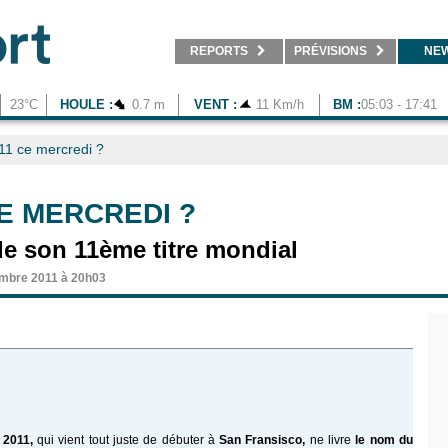
REPORTS
PRÉVISIONS
NE
23°C
HOULE :
0.7 m
VENT :
11 Km/h
BM :
05:03 - 17:41
11 ce mercredi ?
E MERCREDI ?
 de son 11ème titre mondial
mbre 2011 à 20h03
 2011,
qui vient tout juste de débuter à
San Fransisco,
ne livre
le nom du