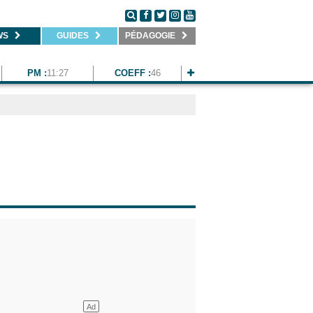
WS
GUIDES
PÉDAGOGIE
PM :
11:27
COEFF :
46