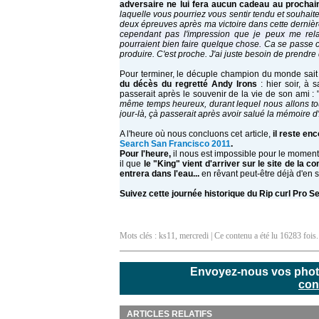
adversaire ne lui fera aucun cadeau au prochai
laquelle vous pourriez vous sentir tendu et souhaite
deux épreuves après ma victoire dans cette dernière
cependant pas l'impression que je peux me relax
pourraient bien faire quelque chose.
Ca se passe c
produire. C'est proche. J'ai juste besoin de prendre
Pour terminer, le décuple champion du monde sai
du décès du regretté Andy Irons
:
hier soir, à 
passerait après le souvenir de la vie de son ami :
même temps heureux, durant lequel nous allons tous
jour-là, çà passerait après avoir salué la mémoire d
A l'heure où nous concluons cet article,
il reste enc
Search San Francisco 2011
.
Pour l'heure,
il nous est impossible pour le momen
il que
le "King" vient d'arriver
sur le site de la co
entrera dans l'eau...
en rêvant peut-être déjà d'en s
Suivez cette journée historique du Rip curl Pro 
Mots clés :
ks11
,
mercredi
| Ce contenu a été lu 16283 fois.
Envoyez-nous vos photos
con
ARTICLES RELATIFS