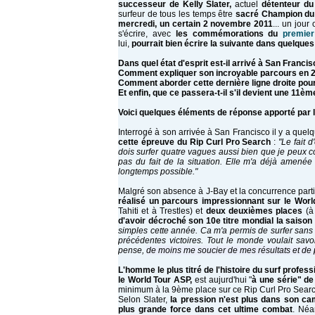
successeur de Kelly Slater,
actuel
détenteur du
surfeur de tous les temps
être
sacré Champion du 
mercredi, un certain 2 novembre 2011
... un jour
s'écrire, avec
les commémorations du
premier
lui,
pourrait bien écrire la suivante dans quelques
Dans quel état d'esprit est-il arrivé à San Francis
Comment expliquer son incroyable parcours en 
Comment aborder cette dernière ligne droite pour 
Et enfin, que ce passera-t-il s'il devient une 11
Voici quelques éléments de réponse apporté par 
Interrogé à son arrivée à San Francisco il y a qu
cette épreuve du Rip Curl Pro Search
:
"Le fait 
dois surfer quatre vagues aussi bien que je peux c
pas du fait de la situation. Elle m'a déjà amenée 
longtemps possible."
Malgré son absence à J-Bay et la concurrence partic
réalisé un parcours impressionnant sur le Worl
Tahiti et à Trestles) et
deux deuxièmes places
(à 
d'avoir décroché son 10e titre mondial la saison 
simples cette année. Ca m'a permis de surfer sans 
précédentes victoires. Tout le monde voulait sav
pense,
de moins me soucier de mes résultats et de p
L'homme le plus titré de l'histoire du surf profes
le World Tour ASP,
est aujurd'hui "
à une série" de
minimum à la 9ème place
sur ce Rip Curl Pro Sear
Selon Slater,
la pression n'est plus dans son c
plus grande force dans cet ultime combat
. Né