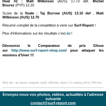
Heat #2 : Matt Wilkinson
(AUS) 17.73 def.
Michel
Bourez
(PYF) 12.10
Score de la
finale : Taj Burrow
(AUS) 13.10 def . Matt
Wilkinson (AUS) 12.70
Résumé complet de la compétition à venir
sur
Surf-Report
!
Plus d'informations sur les résultats c'est
ici
!
Découvrez le Comparateur de prix Glisse
sur
http://www.surf-report-shop.com/
pour attaquer les
sessions d'hiver !!!
Mots clés :
taj
,
burrow
,
remporte
,
oneill
,
coldwater
,
classic
| Ce contenu a été lu 7942 fois.
Envoyez-nous vos photos, vidéos, actualités à l'adresse
suivante
contact@surf-report.com