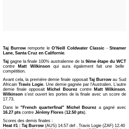
Taj Burrow
remporte le
O'Neill Coldwater Classic
-
Steamer
Lane, Santa Cruz en Californie
.
Taj
gagne la finale 100% australienne de la
9ème étape du WCT
contre
Matt Wilkinson
qui aura
également
fait une belle
compétition.
Avant cela, la première demie finale opposait
Taj Burrow
au Sud
Africain
Travis Logie
. Une demie gagnée par l'Australien. L'autre
demie finale opposait
Michel Bourez
contre
Matt Wilkinson
.
Wilkinson
s'est ouvert les portes de la finale avec un score de
17.73.
Dans le
"French quarterfinal" Michel Bourez
a gagné avec
16.27 pts
contre
Jérémy Flores
(
12.50 pts
).
Scores des demis finales :
Heat #1 : Taj Burrow
(AUS) 14.57 def . Travis Logie (ZAF) 12.40